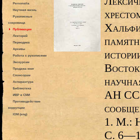
Лексич
Personalia
хресто
Научная жизнь
Рукописные
сокровища
Хальфи
Публикации
Лекторий
памятн
Периодика
Архивы
истори
Работа с рукописями
Экскурсии
Восток
Продажа книг
Спонсорам
научна
Аспирантура
Библиотека
АН ССС
ИВР в СМИ
Противодействие
сообщен
коррупции
IOM (eng)
1. М.: 
С. 6—1