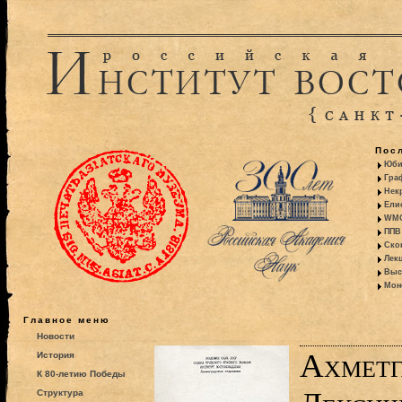
Пос
Юби
Гра
Некр
Ели
WMO:
ППВ 
Ско
Лекц
Выс
Моно
Главное меню
Новости
Ахметг
История
К 80-летию Победы
Структура