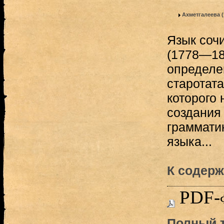
Ахметгалеева 
Язык соч
(1778—18
определе
старотата
которого 
создания
грамматик
языка...
К содерж
PDF-
Полный т