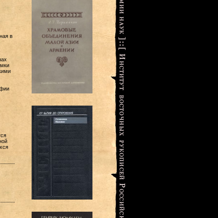
ная в
нах
амки
кими
афии
тся
ной
хся