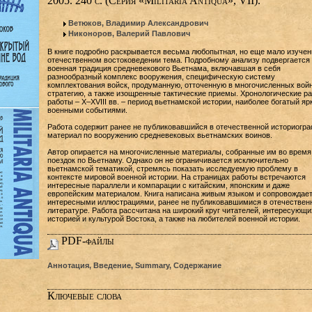
2005. 240 с. (Серия «Militaria Antiqua», VII).
Ветюков, Владимир Александрович
Никоноров, Валерий Павлович
В книге подробно раскрывается весьма любопытная, но еще мало изучен
отечественном востоковедении тема. Подробному анализу подвергается
военная традиция средневекового Вьетнама, включавшая в себя
разнообразный комплекс вооружения, специфическую систему
комплектования войск, продуманную, отточенную в многочисленных вой
стратегию, а также изощренные тактические приемы. Хронологические р
работы – X–XVIII вв. – период вьетнамской истории, наиболее богатый яр
военными событиями.
Работа содержит ранее не публиковавшийся в отечественной историогр
материал по вооружению средневековых вьетнамских воинов.
Автор опирается на многочисленные материалы, собранные им во время
поездок по Вьетнаму. Однако он не ограничивается исключительно
вьетнамской тематикой, стремясь показать исследуемую проблему в
контексте мировой военной истории. На страницах работы встречаются
интересные параллели и компарации с китайским, японским и даже
европейским материалом. Книга написана живым языком и сопровождае
интересными иллюстрациями, ранее не публиковавшимися в отечествен
литературе. Работа рассчитана на широкий круг читателей, интересующи
историей и культурой Востока, а также на любителей военной истории.
PDF-файлы
Аннотация, Введение, Summary, Содержание
Ключевые слова