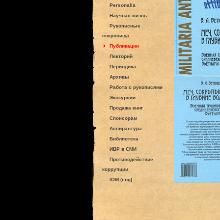
Personalia
Научная жизнь
Рукописные
сокровища
Публикации
Лекторий
Периодика
Архивы
Работа с рукописями
Экскурсии
Продажа книг
Спонсорам
Аспирантура
Библиотека
ИВР в СМИ
Противодействие
коррупции
IOM (eng)