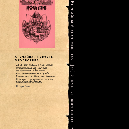
Случайная новость:
Объявления
23–24 июня 2025 г. состоится
Международная научная
конференция «Военное
востоковедение на службе
Отечеству: к 80-летию Великой
Победы». Предлагаем вашему
вниманию программу.
Подробнее...