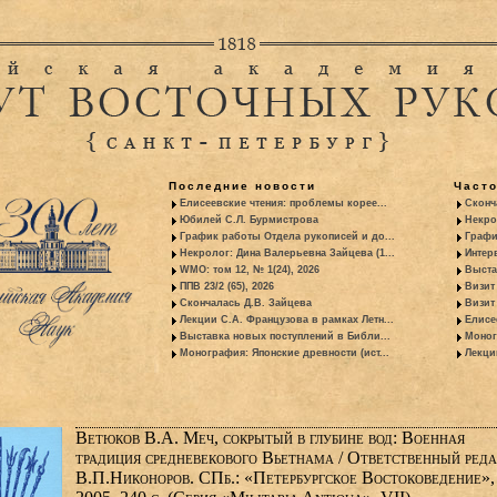
Последние новости
Част
Елисеевские чтения: проблемы корее...
Сконч
Юбилей С.Л. Бурмистрова
Некро
График работы Отдела рукописей и до...
Графи
Некролог: Дина Валерьевна Зайцева (1...
Интер
WMO: том 12, № 1(24), 2026
Выста
ППВ 23/2 (65), 2026
Визит
Скончалась Д.В. Зайцева
Визит 
Лекции С.А. Французова в рамках Летн...
Елисе
Выставка новых поступлений в Библи...
Моног
Монография: Японские древности (ист...
Лекци
Ветюков В.А. Меч, сокрытый в глубине вод: Военная
традиция средневекового Вьетнама / Ответственный реда
В.П.Никоноров. СПб.: «Петербургское Востоковедение»,