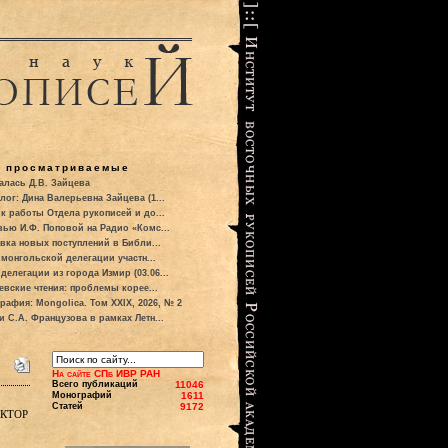
о просматриваемые
алась Д.В. Зайцева
лог: Дина Валерьевна Зайцева (1...
к работы Отдела рукописей и до...
вью И.Ф. Поповой на Радио «Комс...
вка новых поступлений в Библи...
 монгольской делегации участн...
делегации из города Измир (03.06...
евские чтения: проблемы корее...
рафия: Mongolica. Том XXIX, 2026, № 2
и С.А. Французова в рамках Летн...
На сайте СПб ИВР РАН
Всего публикаций
11046
Монографий
1611
Статей
9172
ктор