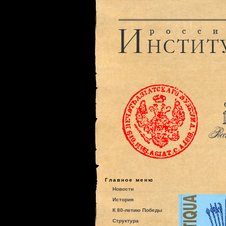
Главное меню
Новости
История
К 80-летию Победы
Структура