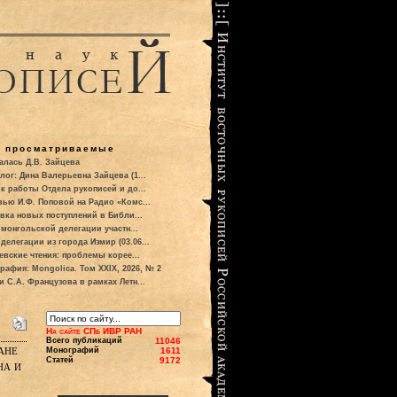
о просматриваемые
алась Д.В. Зайцева
лог: Дина Валерьевна Зайцева (1...
к работы Отдела рукописей и до...
вью И.Ф. Поповой на Радио «Комс...
вка новых поступлений в Библи...
 монгольской делегации участн...
делегации из города Измир (03.06...
евские чтения: проблемы корее...
рафия: Mongolica. Том XXIX, 2026, № 2
и С.А. Французова в рамках Летн...
На сайте СПб ИВР РАН
Всего публикаций
11046
ане
Монографий
1611
Статей
9172
на и