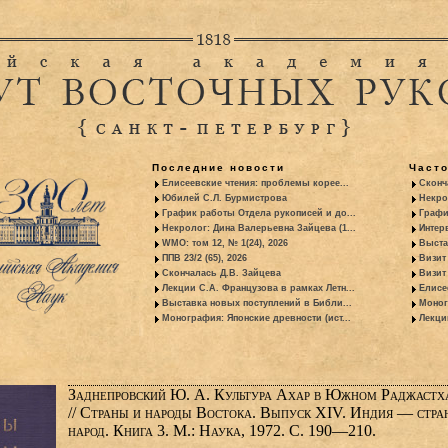
Последние новости
Част
Елисеевские чтения: проблемы корее...
Сконч
Юбилей С.Л. Бурмистрова
Некро
График работы Отдела рукописей и до...
Графи
Некролог: Дина Валерьевна Зайцева (1...
Интер
WMO: том 12, № 1(24), 2026
Выста
ППВ 23/2 (65), 2026
Визит
Скончалась Д.В. Зайцева
Визит 
Лекции С.А. Французова в рамках Летн...
Елисе
Выставка новых поступлений в Библи...
Моног
Монография: Японские древности (ист...
Лекци
Заднепровский Ю. А. Культура Ахар в Южном Раджастх
// Страны и народы Востока. Выпуск XIV. Индия — стра
народ. Книга 3. М.: Наука, 1972. С. 190—210.