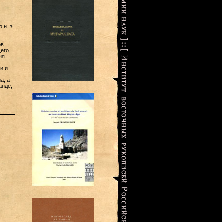
 н. э.
ов
щего
ия
и и
о
а, а
анде,