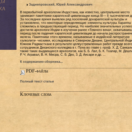
Заднепровский, Юрий Александрович
В первобытной археологии Индостана, как известно, центральное место
занимают памятники хараппской цивилизации конца III— II тысячелетия до
За последнее время выявлен ряд поселений дохараппской культуры и
установлено, что некоторые определяющие элементы культуры Хараппы
сложились в предшествующий период. Но наиболее значительных успех
достигли археологи Индии в изучении ранее «Темного века», охватываю
период после падения хараппской цивилизации до начала распространен
железа. Памятники этого времени, называемые в индийской литературе
халколити- ческими, исследованы в Северном Декане, Центральной Инди
Южном Раджастхане в результате целеустремленных работ прежде всег
сотрудников Деканского колледжа в г. Пуна во главе с проф. X. Д. Санкали
также таких выдающихся археологов, как Б. Б. Лал, Б. К. Тхапар, М. Дешп
Р. Ч. Агравал, В. Н. Мисра, С. Б. Део, 3. Д. Ансари и др. ...
К содержанию сборника...
PDF-файлы
Полный текст статьи
Ключевые слова