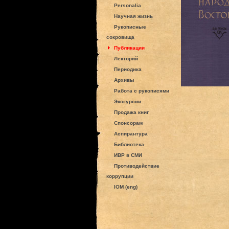
Personalia
Научная жизнь
Рукописные
сокровища
Публикации
Лекторий
Периодика
Архивы
Работа с рукописями
Экскурсии
Продажа книг
Спонсорам
Аспирантура
Библиотека
ИВР в СМИ
Противодействие
коррупции
IOM (eng)