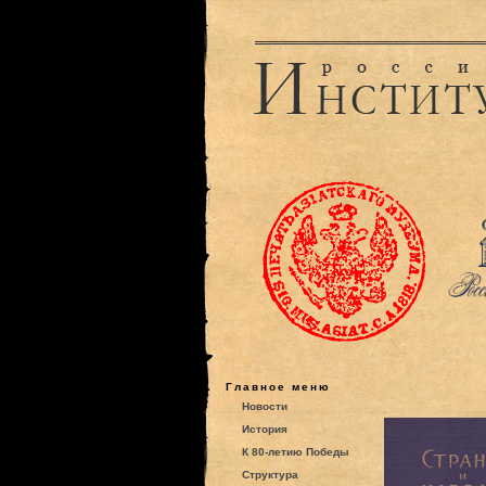
Главное меню
Новости
История
К 80-летию Победы
Структура