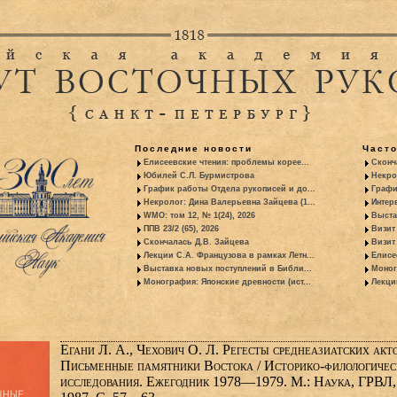
Последние новости
Част
Елисеевские чтения: проблемы корее...
Сконч
Юбилей С.Л. Бурмистрова
Некро
График работы Отдела рукописей и до...
Графи
Некролог: Дина Валерьевна Зайцева (1...
Интер
WMO: том 12, № 1(24), 2026
Выста
ППВ 23/2 (65), 2026
Визит
Скончалась Д.В. Зайцева
Визит 
Лекции С.А. Французова в рамках Летн...
Елисе
Выставка новых поступлений в Библи...
Моног
Монография: Японские древности (ист...
Лекци
Егани Л. А., Чехович О. Л. Регесты среднеазиатских акто
Письменные памятники Востока / Историко-филологичес
исследования. Ежегодник 1978—1979. М.: Наука, ГРВЛ,