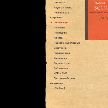
Personalia
Научная жизнь
Рукописные
сокровища
Публикации
Лекторий
Периодика
Архивы
Работа с рукописями
Экскурсии
Продажа книг
Спонсорам
Аспирантура
Библиотека
ИВР в СМИ
Противодействие
коррупции
IOM (eng)