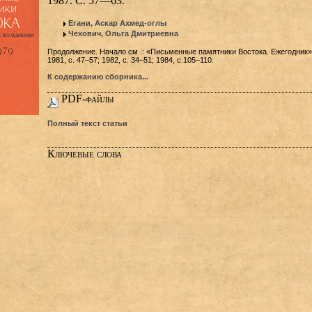
1987. С. 57—63.
Егани, Аскар Ахмед-оглы
Чехович, Ольга Дмитриевна
Продолжение. Начало см .: «Письменные памятники Востока. Ежегодник».
1981, с. 47‒57; 1982, с. 34‒51; 1984, с.105‒110.
К содержанию сборника...
PDF-файлы
Полный текст статьи
Ключевые слова