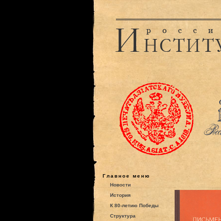
Главное меню
Новости
История
К 80-летию Победы
Структура