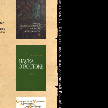
тся
дого
тана