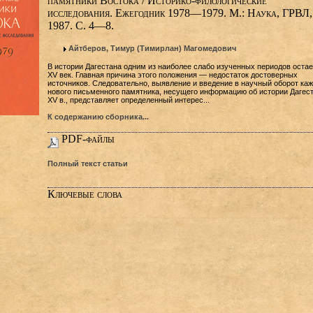
памятники Востока / Историко-филологические
исследования. Ежегодник 1978—1979. М.: Наука, ГРВЛ,
1987. С. 4—8.
Айтберов, Тимур (Тимирлан) Магомедович
В истории Дагестана одним из наиболее слабо изученных периодов остае
XV век. Главная причина этого положения — недостаток достоверных
источников. Следовательно, выявление и введение в научный оборот каж
нового письменного памятника, несущего информацию об истории Дагес
XV в., представляет определенный интерес...
К содержанию сборника...
PDF-файлы
Полный текст статьи
Ключевые слова