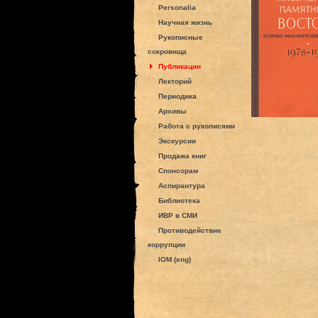
Personalia
Научная жизнь
Рукописные
сокровища
Публикации
Лекторий
Периодика
Архивы
Работа с рукописями
Экскурсии
Продажа книг
Спонсорам
Аспирантура
Библиотека
ИВР в СМИ
Противодействие
коррупции
IOM (eng)