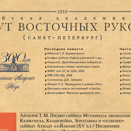
Последние новости
Част
Юбилей С.Л. Бурмистрова
Сконч
График работы Отдела рукописей и до...
Некро
Некролог: Дина Валерьевна Зайцева (1...
Графи
Елисеевские чтения: проблемы корее...
Интер
WMO: том 12, № 1(24), 2026
Выста
ППВ 23/2 (65), 2026
Визит
Скончалась Д.В. Зайцева
Визит 
Лекции С.А. Французова в рамках Летн...
Елисе
Выставка новых поступлений в Библи...
Моног
Монография: Японские древности (ист...
Лекци
Айтберов Т. М. Письмо саййида Мухаммада джамаатам
Казикумуха, Калакорейша, Зерехгарана и «особенно»
саййиду Ахмаду ал-Йамани (XV в.) // Письменные