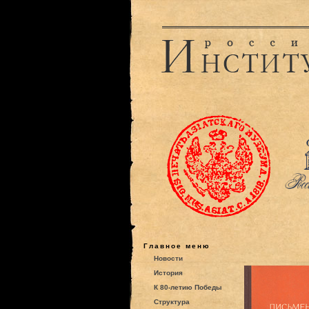
Главное меню
Новости
История
К 80-летию Победы
Структура