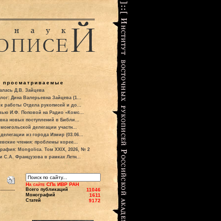
о просматриваемые
алась Д.В. Зайцева
лог: Дина Валерьевна Зайцева (1...
к работы Отдела рукописей и до...
вью И.Ф. Поповой на Радио «Комс...
вка новых поступлений в Библи...
 монгольской делегации участн...
делегации из города Измир (03.06...
евские чтения: проблемы корее...
рафия: Mongolica. Том XXIX, 2026, № 2
и С.А. Французова в рамках Летн...
На сайте СПб ИВР РАН
Всего публикаций
11046
Монографий
1611
Статей
9172