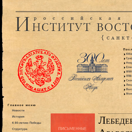
Пос
Юби
Гра
Некр
Ели
WMO:
ППВ 
Ско
Лекц
Выс
Моно
Главное меню
Новости
Лебедев
История
К 80-летию Победы
Структура