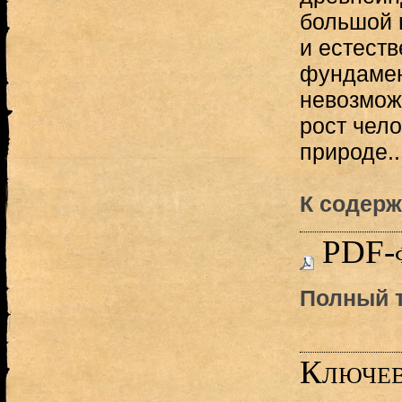
большой 
и естеств
фундамент
невозмож
рост чело
природе..
К содерж
PDF-
Полный т
Ключев