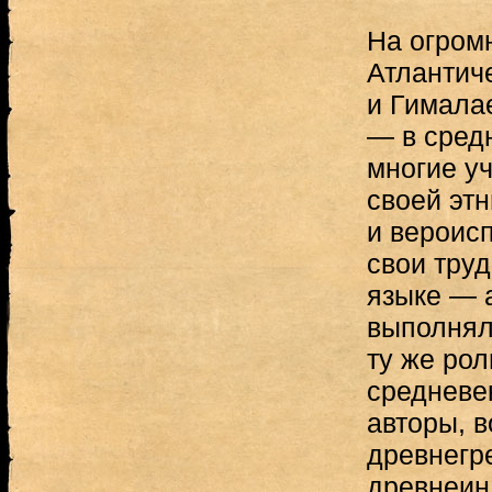
На огром
Атлантич
и Гимала
— в сред
многие у
своей эт
и вероис
свои труд
языке — 
выполнял
ту же рол
средневе
авторы, 
древнегр
древнеин