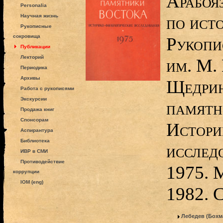
Арабоя
Personalia
по ист
Научная жизнь
Рукописные
сокровища
Рукопи
Публикации
Лекторий
им. М.
Периодика
Архивы
Щедрин
Работа с рукописями
Экскурсии
памятн
Продажа книг
Спонсорам
Истори
Аспирантура
Библиотека
исслед
ИВР в СМИ
Противодействие
1975. 
коррупции
IOM (eng)
1982. 
Лебедев (Бохм