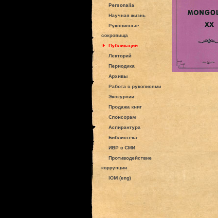
Personalia
Научная жизнь
Рукописные
сокровища
Публикации
Лекторий
Периодика
Архивы
Работа с рукописями
Экскурсии
Продажа книг
Спонсорам
Аспирантура
Библиотека
ИВР в СМИ
Противодействие
коррупции
IOM (eng)