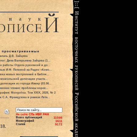
о просматриваемые
алась Д.В. Зайцева
лог: Дина Валерьевна Зайцева (1...
к работы Отдела рукописей и до...
вью И.Ф. Поповой на Радио «Комс...
вка новых поступлений в Библи...
 монгольской делегации участн...
делегации из города Измир (03.06...
евские чтения: проблемы корее...
рафия: Mongolica. Том XXIX, 2026, № 2
и С.А. Французова в рамках Летн...
На сайте СПб ИВР РАН
Всего публикаций
11046
Монографий
1611
Статей
9172
18.