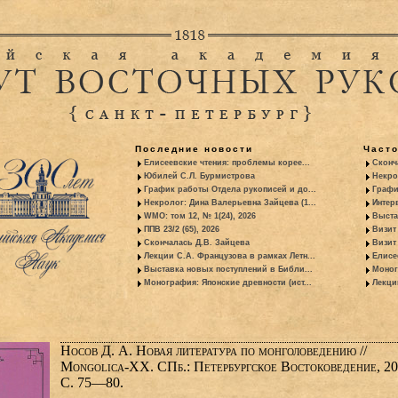
Последние новости
Част
Елисеевские чтения: проблемы корее...
Сконч
Юбилей С.Л. Бурмистрова
Некро
График работы Отдела рукописей и до...
Графи
Некролог: Дина Валерьевна Зайцева (1...
Интер
WMO: том 12, № 1(24), 2026
Выста
ППВ 23/2 (65), 2026
Визит
Скончалась Д.В. Зайцева
Визит 
Лекции С.А. Французова в рамках Летн...
Елисе
Выставка новых поступлений в Библи...
Моног
Монография: Японские древности (ист...
Лекци
Носов Д. А. Новая литература по монголоведению //
Mongolica-XX. СПб.: Петербургское Востоковедение, 20
С. 75—80.