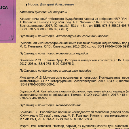
Носов, Дмитрий Алексеевич
Каталоги рукописных собраний
Каталог сочинений тибетского буддийского канона из собрания ИВР РАН. 
1: Кагьюр и Тэнгьюр / под общ. ред. А. В. Зорина. СПб.: Петербургское
Востоковедение, 2017. (Orientalia). 511 c. + 8 л. ил. ISBN 978-5-85803-495-7
ISBN 978-5-85803- 506-0 (Вып. 1).
Публикации по истории литературы монгольских народов
Рукописная и ксилографическая книга Востока: очерки кодикологии / под 
М. С. Пелевина. СПб.: Свое изд-во, 2015. 256 с., ил. ISBN 978-5-4386- 099
Публикации по истории монгольских народов
Почекаев Р. Ю.
Золотая Орда. История в имперском контексте. СПб.: Нау
2017. 206 с. ISBN 978- 5-02-039675-3.
Публикации по фольклору монгольских народов
Кульганек И. В.
Монгольские пословицы и поговорки: Исследование, пере
комментарии. СПб.: Петербургское Востоковедение, 2017. 184 с. (Orientali
ISBN 978-5-85803-509-1.
Бурыкин А. А.
Хантыйские сказки и фольклор урало-алтайских народов (п
материалам сказок о небылицах). Тюмень: ООО «ФОРМАТ», 2017. 418 с.
978-5-6040210-9-5.
Публикации по истории монголоведения
Бойкова Е. В.
Российские военные исследователи Монголии (вторая поло
XIX—начало XX века) / отв. ред. М. И. Гольман, Институт востоковедения
М.: ИВ РАН, 2014. 264 с. ISBN 978-5- 89282-589-4.
Мэргэн гүн Гомбожав. Намтар, баримт, эх сурвалж (Мэргэн гун Гомбожав.