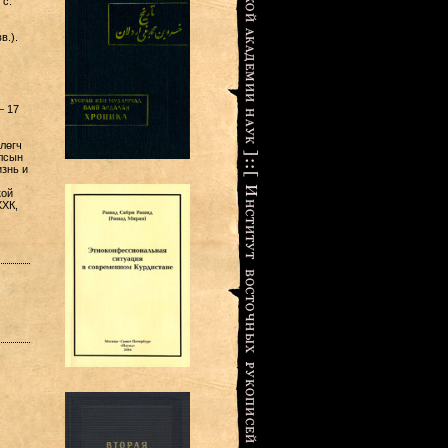
 с.
в.).
— 17
лөгч
лсын
знь и
кой
ХХК,