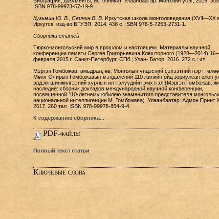
Биография, документы, источники). Улаанбаатар: Мөнхийн үсэг, 2016. 308
ISBN 978-99973-57-19-9.
Кузьмин Ю. В., Свинин В. В.
Иркутская школа монголоведения (XVII—XX в
Иркутск: изд-во БГУЭП, 2014. 438 с. ISBN 978-5-7253-2731-1.
Сборники статей
Тюрко-монгольский мир в прошлом и настоящем. Материалы научной
конференции памяти Сергея Григорьевича Кляшторного (1928—2014) 16
февраля 2015 г. Санкт-Петербург. СПб.; Улан- Батор, 2016. 272 с.: ил.
Мэргэн Гомбожав: амьдрал, өв. Монголын үндэсний сэхээтний нэрт төлөө
Мөнх-Очирын Гомбожавын мэндэлсний 110 жилийн ойд зориулсан олон у
эрдэм шинжилгээний хурлын илтгэлүүдийн эмхтгэл (Мэргэн Гомбожав: жи
наследие: сборник докладов международной научной конференции,
посвященной 110-летнему юбилею знаменитого представителя монгольс
национальной интеллигенции М. Гомбожава). Улаанбаатар: Адмон Принт 
2017. 260 тал. ISBN 978-99978-854-9-4.
К содержанию сборника...
PDF-файлы
Полный текст статьи
Ключевые слова