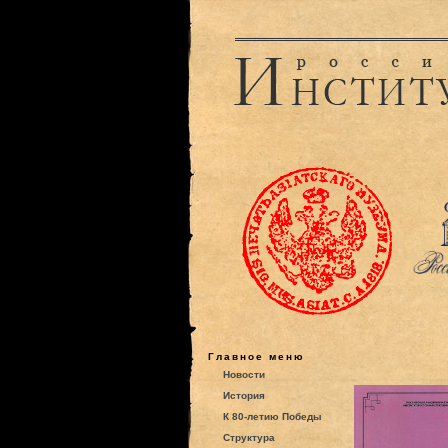
Главное меню
Новости
История
К 80-летию Победы
Структура