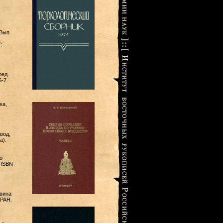
Вып.
;
ред.
5-7.
ка,
вод,
a).
о
 ISBN
вина
 РАН.