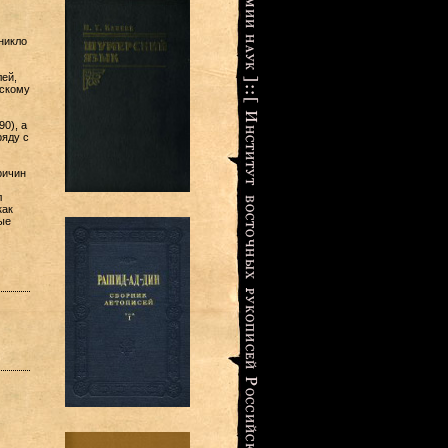
никло
ей,
нскому
0), а
ряду с
ричин
л
как
ые