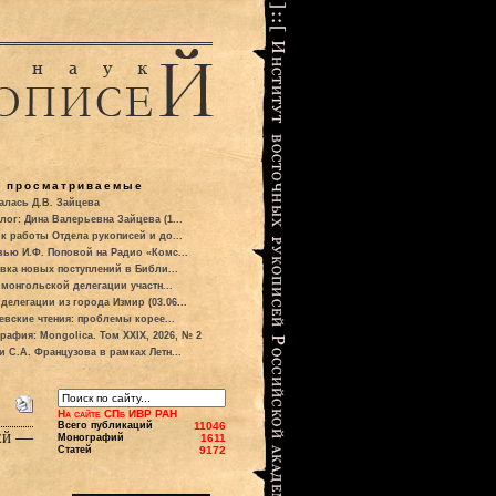
о просматриваемые
алась Д.В. Зайцева
лог: Дина Валерьевна Зайцева (1...
к работы Отдела рукописей и до...
вью И.Ф. Поповой на Радио «Комс...
вка новых поступлений в Библи...
 монгольской делегации участн...
делегации из города Измир (03.06...
евские чтения: проблемы корее...
рафия: Mongolica. Том XXIX, 2026, № 2
и С.А. Французова в рамках Летн...
На сайте СПб ИВР РАН
Всего публикаций
11046
зей —
Монографий
1611
Статей
9172