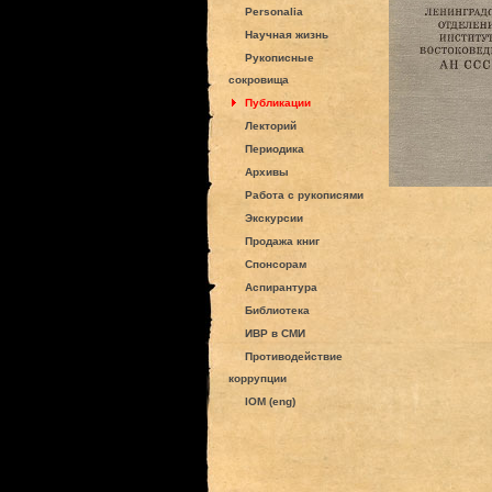
Personalia
Научная жизнь
Рукописные
сокровища
Публикации
Лекторий
Периодика
Архивы
Работа с рукописями
Экскурсии
Продажа книг
Спонсорам
Аспирантура
Библиотека
ИВР в СМИ
Противодействие
коррупции
IOM (eng)