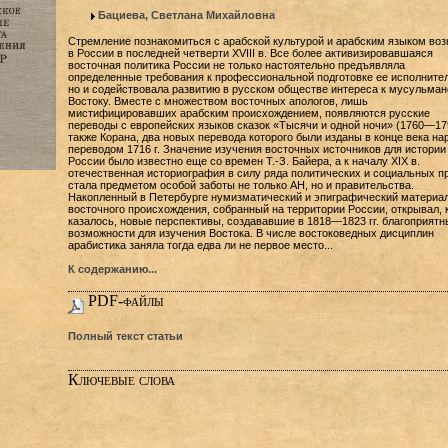
Бациева, Светлана Михайловна
Стремление познакомиться с арабской культурой и арабским языком воз
в России в последней четверти XVIII в. Все более активизировавшаяся
восточная политика России не только настоятельно предъявляла
определенные требования к профессиональной подготовке ее исполнител
но и содействовала развитию в русском обществе интереса к мусульма
Востоку. Вместе с множеством восточных апологов, лишь
мистифицировавших арабским происхождением, появляются русские
переводы с европейских языков сказок «Тысячи и одной ночи» (1760—179
также Корана, два новых перевода которого были изданы в конце века на
переводом 1716 г. Значение изучения восточных источников для истории
России было известно еще со времен Т.-З. Байера, а к началу XIX в.
отечественная историография в силу ряда политических и социальных п
стала предметом особой заботы не только АН, но и правительства.
Накопленный в Петербурге нумизматический и эпиграфический материа
восточного происхождения, собранный на территории России, открывал, 
казалось, новые перспективы, создававшие в 1818—1823 гг. благоприятн
возможности для изучения Востока. В числе востоковедных дисциплин
арабистика заняла тогда едва ли не первое место...
К содержанию...
PDF-файлы
Полный текст статьи
Ключевые слова