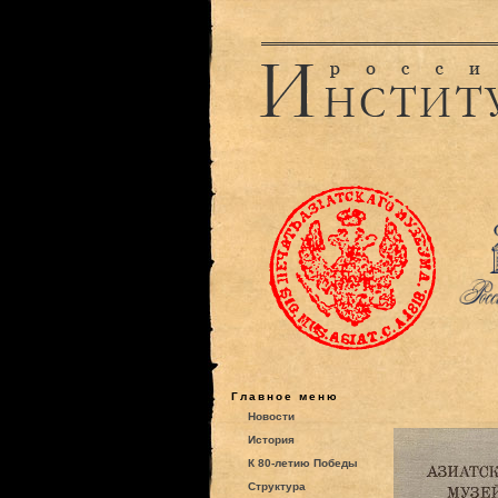
Главное меню
Новости
История
К 80-летию Победы
Структура