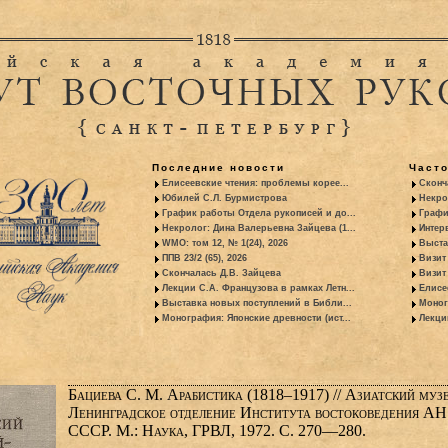
Последние новости
Част
Елисеевские чтения: проблемы корее...
Сконч
Юбилей С.Л. Бурмистрова
Некро
График работы Отдела рукописей и до...
Графи
Некролог: Дина Валерьевна Зайцева (1...
Интер
WMO: том 12, № 1(24), 2026
Выста
ППВ 23/2 (65), 2026
Визит
Скончалась Д.В. Зайцева
Визит 
Лекции С.А. Французова в рамках Летн...
Елисе
Выставка новых поступлений в Библи...
Моног
Монография: Японские древности (ист...
Лекци
Бациева С. М. Арабистика (1818–1917) // Азиатский му
Ленинградское отделение Института востоковедения АН
СССР. М.: Наука, ГРВЛ, 1972. С. 270—280.