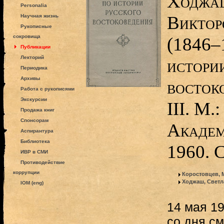
Xоджаш
Personalia
Виктор
Научная жизнь
Рукописные
сокровища
(1846–1
Публикации
Лекторий
истори
Периодика
Архивы
восток
Работа с рукописями
Экскурсии
III. М.
Продажа книг
Спонсорам
Академ
Аспирантура
Библиотека
1960. 
ИВР в СМИ
Противодействие
коррупции
Коростовцев, 
Ходжаш, Светл
IOM (eng)
14 мая 19
со дня с