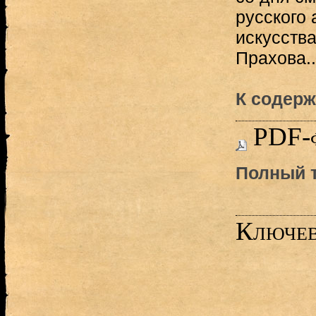
русского 
искусств
Прахова..
К содерж
PDF-
Полный т
Ключев