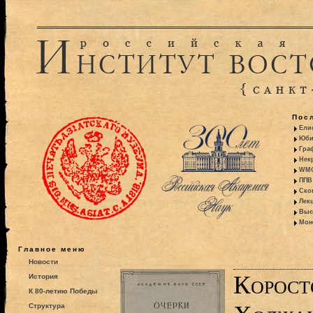
Пос
Ели
Юби
Гра
Некр
WMO:
ППВ 
Ско
Лекц
Выс
Моно
Главное меню
Новости
Корост
История
К 80-летию Победы
Структура