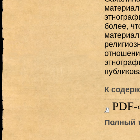
материал
этнограф
более, чт
материал
религиоз
отношени
этнограф
публикова
К содерж
PDF-
Полный т