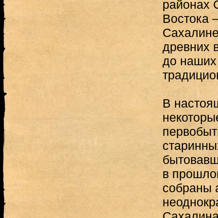
районах 
Востока 
Сахалине
древних 
до наших
традицио
В настоя
некоторы
первобыт
старинны
бытовавш
в прошло
собраны 
неоднокр
Сахалина