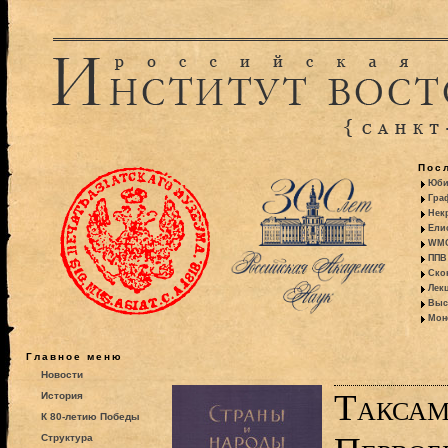
Пос
Юби
Гра
Некр
Ели
WMO:
ППВ 
Ско
Лекц
Выс
Моно
Главное меню
Новости
Таксам
История
К 80-летию Победы
Структура