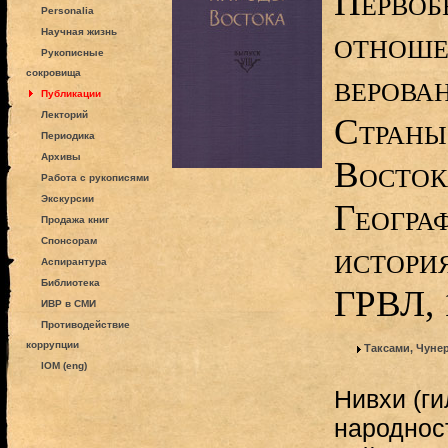
Первоб
Personalia
отноше
Научная жизнь
Рукописные
сокровища
верован
Публикации
Лекторий
Страны
Периодика
Архивы
Восток
Работа с рукописями
Экскурсии
Географ
Продажа книг
Спонсорам
история
Аспирантура
Библиотека
ГРВЛ, 
ИВР в СМИ
Противодействие
коррупции
Таксами, Чуне
IOM (eng)
Нивхи (г
народнос