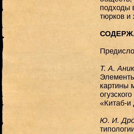
подходы 
тюрков и 
СОДЕРЖ
Предисло
Т. А. Ани
Элементы
картины 
огузского
«Китаб-и
Ю. И. Др
типологи