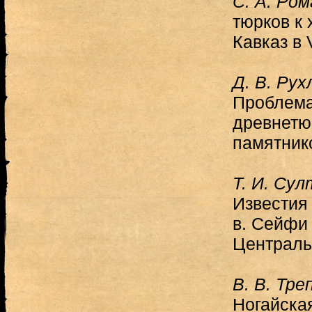
С. А. Ро
тюрков к
Кавказ в 
Д. В. Рух
Проблема
древнетю
памятник
Т. И. Су
Известия
в. Сейфи
Централь
В. В. Тре
Ногайска