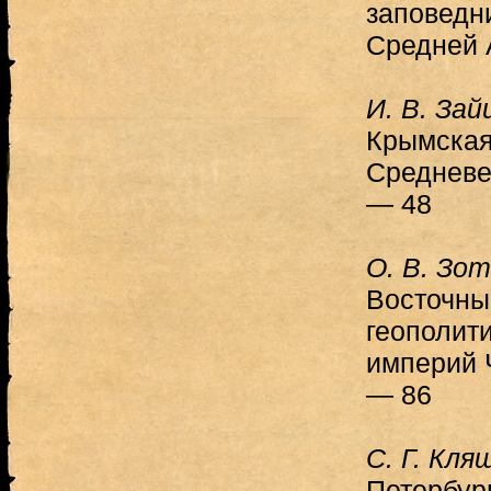
заповедн
Средней 
И. В. Зай
Крымская
Средневе
— 48
О. В. Зо
Восточны
геополит
империй 
— 86
С. Г. Кл
Петербург