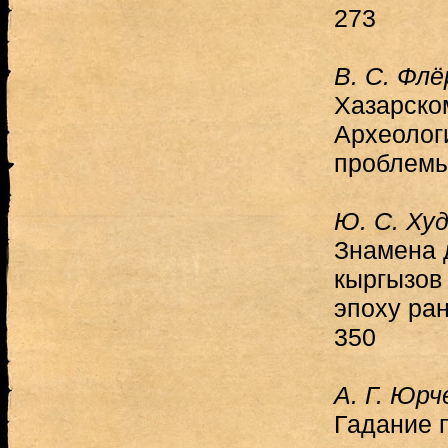
273
В. С. Флё
Хазарско
Археолог
проблемы
Ю. С. Ху
Знамена 
кыргызов
эпоху ра
350
А. Г. Юрч
Гадание 