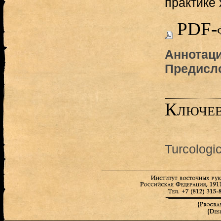
практике 
PDF-
Аннотаци
Предисл
Ключев
Turcologi