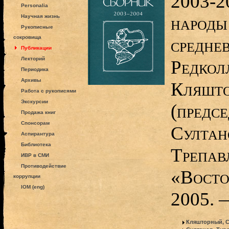
2003-2
Personalia
народы
Научная жизнь
Рукописные
сокровища
среднев
Публикации
Лекторий
Редколл
Периодика
Архивы
Кляшт
Работа с рукописями
Экскурсии
(предсе
Продажа книг
Спонсорам
Султан
Аспирантура
Библиотека
Трепав
ИВР в СМИ
Противодействие
«Восто
коррупции
IOM (eng)
2005. 
Кляшторный, С