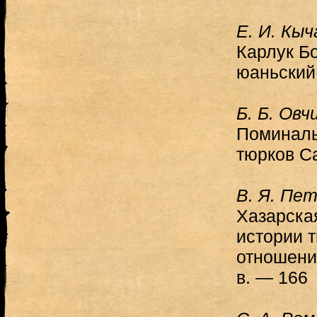
Е. И. Кыч
Карлук Б
юаньский
Б. Б. Овч
Поминаль
тюрков С
В. Я. Пе
Хазарская
истории 
отношени
в. — 166