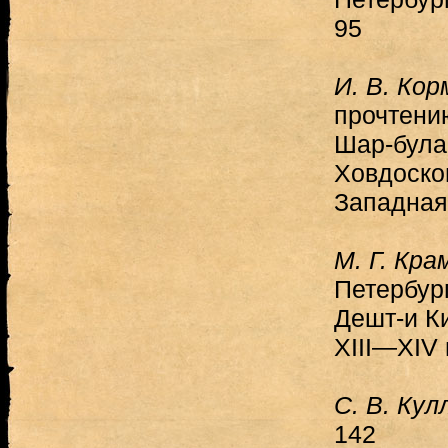
95
И. В. Ко
прочтени
Шар-була
Ховдоско
Западная
М. Г. Кра
Петербург
Дешт-и Ки
ХIII—XIV 
С. В. Кул
142