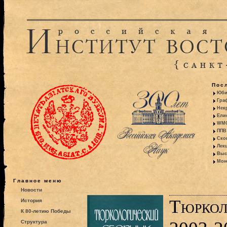
Пос
Юби
Гра
Некр
Ели
WMO:
ППВ 
Ско
Лекц
Выс
Моно
Главное меню
Новости
Тюркол
История
К 80-летию Победы
Структура