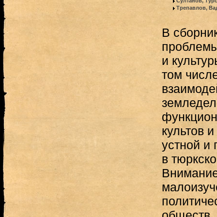
Султанов, Тур
Трепавлов, Ва
В сборни
проблемы
и культур
том числ
взаимоде
земледел
функцион
культов и
устной и
в тюркско
Внимание
малоизуч
политичес
обществ,