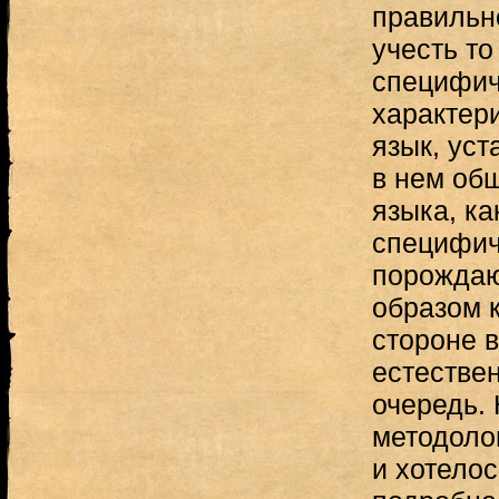
правильн
учесть то
специфич
характер
язык, уст
в нем об
языка, ка
специфич
порождаю
образом 
стороне в
естестве
очередь.
методоло
и хотелос