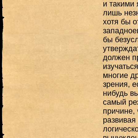
и такими 
лишь нез
хотя бы о
западное
бы безус
утверждат
должен п
изучатьс
многие др
зрения, е
нибудь в
самый рез
причине, 
развивая 
логическо
вынужден