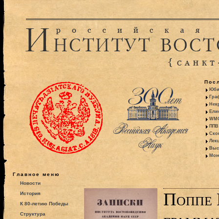
Пос
Юби
Гра
Некр
Ели
WMO:
ППВ 
Ско
Лекц
Выс
Моно
Главное меню
Новости
Поппе 
История
К 80-летию Победы
Структура