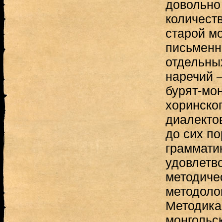
довольно
количеств
старой м
письменно
отдельны
наречий 
бурят-мон
хоринског
диалектов
до сих по
грамматик
удовлетво
методичес
методоло
Методика
монгольс