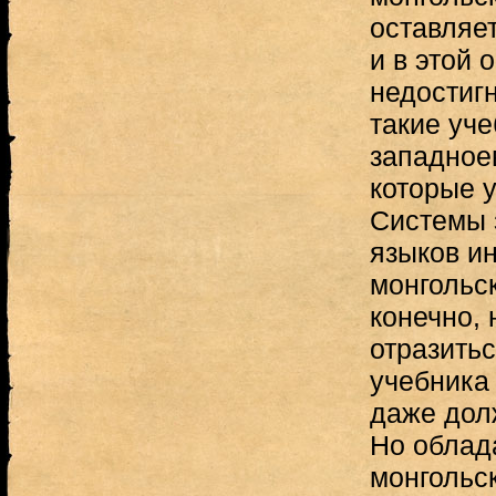
оставляет
и в этой 
недостиг
такие уче
западное
которые у
Системы 
языков и
монгольск
конечно, 
отразить
учебника 
даже дол
Но облад
монгольс