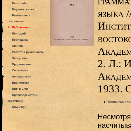
грамма
Personalia
языка /
Научная жизнь
Рукописные
сокровища
Инстит
Публикации
Лекторий
восток
Периодика
Архивы
Академ
Работа с рукописями
Экскурсии
2. Л.: 
Продажа книг
Спонсорам
Академ
Аспирантура
Библиотека
1933. 
ИВР в СМИ
Противодействие
коррупции
Поппе, Никола
IOM (eng)
Несмотря 
насчитыв