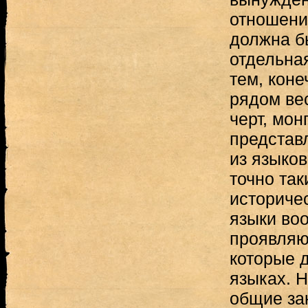
отношени
должна б
отдельна
тем, коне
рядом ве
черт, мон
представ
из языков
точно та
историчес
языки воо
проявляю
которые д
языках. 
общие за