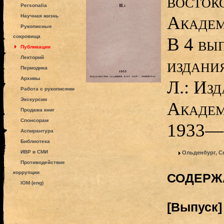
восток
Personalia
Академ
Научная жизнь
Рукописные
сокровища
В 4 вы
Публикации
Лекторий
издани
Периодика
Архивы
Л.: Изд
Работа с рукописями
Экскурсии
Академ
Продажа книг
Спонсорам
1933—
Аспирантура
Библиотека
ИВР в СМИ
Ольденбург, С
Противодействие
коррупции
СОДЕРЖ
IOM (eng)
[Выпуск]