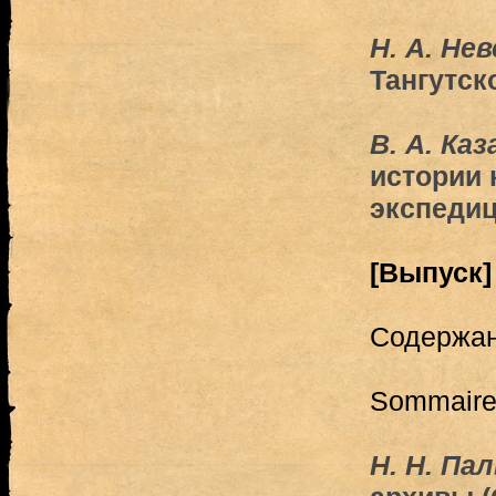
Н. А. Не
Тангутск
В. А. Ка
истории 
экспедиц
[Выпуск]
Содержа
Sommair
Н. Н. Па