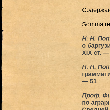
Содержа
Sommair
Н. Н. По
о баргузи
XIX ст. —
Н. Н. По
граммати
— 51
Проф. Ф
по аграр
Средней 