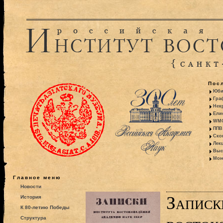
Пос
Юби
Гра
Некр
Ели
WMO:
ППВ 
Ско
Лекц
Выс
Моно
Главное меню
Новости
Записк
История
К 80-летию Победы
Структура