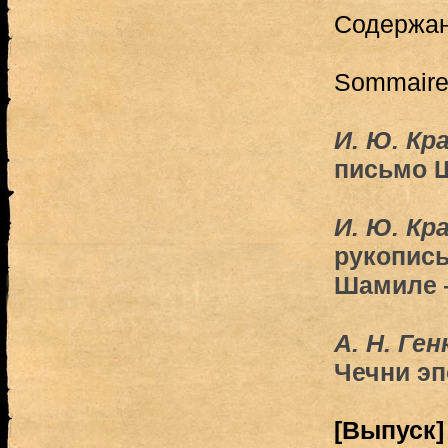
Содержа
Sommair
И. Ю. Кр
письмо 
И. Ю. Кр
рукопись
Шамиле 
А. Н. Ген
Чечни э
[Выпуск]