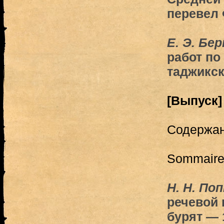
перевел 
Е. Э. Бе
работ по
таджикск
[Выпуск]
Содержа
Sommair
Н. Н. По
речевой 
бурят — 