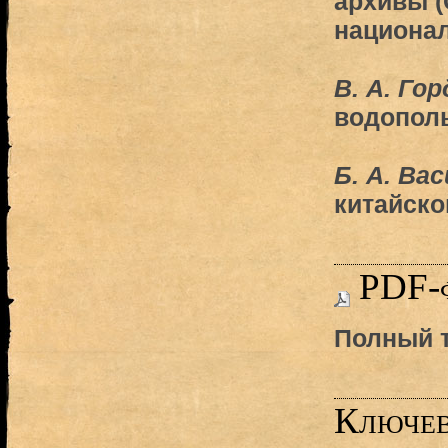
архивы (
национал
В. А. Го
водополь
Б. А. Ва
китайско
PDF-
Полный т
Ключев