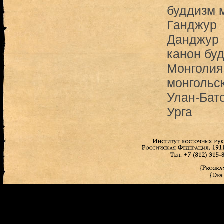
буддизм 
Ганджур
Данджур
канон бу
Монголия
монгольс
Улан-Бат
Урга