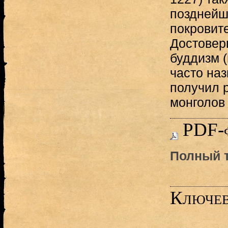
позднейш
покровит
Достовер
буддизм (
часто на
получил 
монголов 
PDF-
Полный т
Ключев