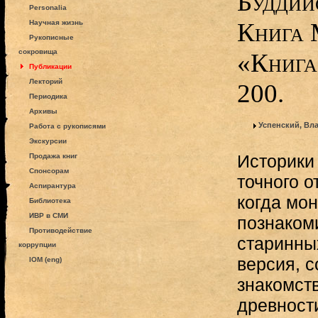
Буддий
Personalia
Книга 
Научная жизнь
Рукописные
сокровища
«Книга»
Публикации
Лекторий
200.
Периодика
Архивы
Успенский, Вл
Работа с рукописями
Экскурсии
Историки 
Продажа книг
Спонсорам
точного о
Аспирантура
когда мо
Библиотека
ИВР в СМИ
познаком
Противодействие
старинны
коррупции
версия, с
IOM (eng)
знакомств
древности