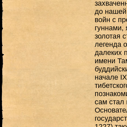
захваченн
до нашей
войн с п
гуннами,
золотая с
легенда о
далеких 
имени Та
буддийск
начале IX
тибетског
познаком
сам стал
Основате
государст
1227) та