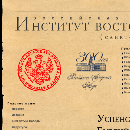
Пос
Ели
Юби
Гра
Некр
WMO:
ППВ 
Ско
Лекц
Выс
Моно
Главное меню
Новости
Успенс
История
К 80-летию Победы
Структура