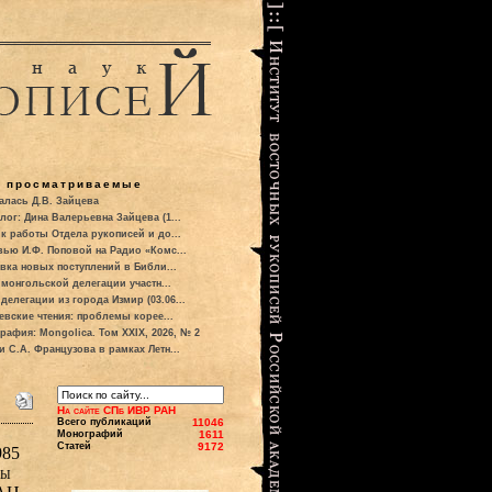
о просматриваемые
алась Д.В. Зайцева
лог: Дина Валерьевна Зайцева (1...
к работы Отдела рукописей и до...
вью И.Ф. Поповой на Радио «Комс...
вка новых поступлений в Библи...
 монгольской делегации участн...
делегации из города Измир (03.06...
евские чтения: проблемы корее...
рафия: Mongolica. Том XXIX, 2026, № 2
и С.А. Французова в рамках Летн...
На сайте СПб ИВР РАН
Всего публикаций
11046
Монографий
1611
Статей
9172
985
ры