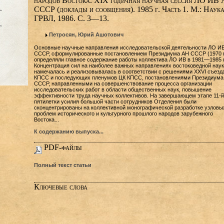
народов Востока. XIX годичная научная сессия ЛО ИВ
СССР (доклады и сообщения). 1985 г. Часть 1. М.: Наука
ГРВЛ, 1986. С. 3—13.
Петросян, Юрий Ашотович
Основные научные направления исследовательской деятельности ЛО И
СССР, сформулированные постановлением Президиума АН СССР (1970 г
определяли главное содержание работы коллектива ЛО ИВ в 1981—1985 г
Концентрация сил на наиболее важных направлениях востоковедной наук
намечалась и реализовывалась в соответствии с решениями XXVI съезд
КПСС и последующих пленумов ЦК КПСС, постановлениями Президиума
СССР, направленными на совершенствование процесса организации
исследовательских работ в области общественных наук, повышение
эффективности труда научных коллективов. На завершающем этапе 11-й
пятилетки усилия большой части сотрудников Отделения были
сконцентрированы на коллективной монографической разработке узловы
проблем исторического и культурного прошлого народов зарубежного
Востока...
К содержанию выпуска...
PDF-файлы
Полный текст статьи
Ключевые слова