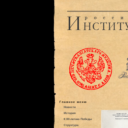
Главное меню
Новости
История
К 80-летию Победы
Структура