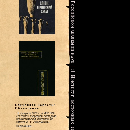
Случайная новость:
Объявления
19 февраля 2025 г., в ИВР РАН
состоится очередная ежегодная
иранистическая конференция
памяти О. Ф. Акимушкина.
Подробнее...