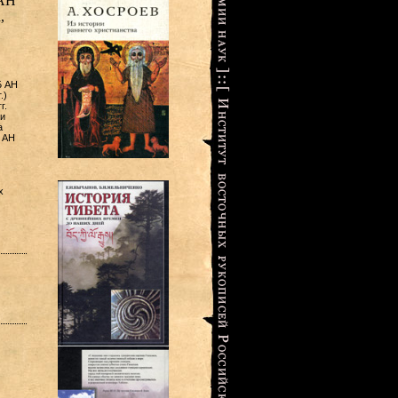
 АН
,
Б АН
.)
г.
и
а
 АН
х