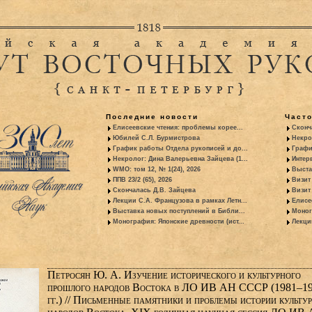
Последние новости
Част
Елисеевские чтения: проблемы корее...
Сконч
Юбилей С.Л. Бурмистрова
Некро
График работы Отдела рукописей и до...
Графи
Некролог: Дина Валерьевна Зайцева (1...
Интер
WMO: том 12, № 1(24), 2026
Выста
ППВ 23/2 (65), 2026
Визит
Скончалась Д.В. Зайцева
Визит 
Лекции С.А. Французова в рамках Летн...
Елисе
Выставка новых поступлений в Библи...
Моног
Монография: Японские древности (ист...
Лекци
Петросян Ю. А. Изучение исторического и культурного
прошлого народов Востока в ЛО ИВ АН СССР (1981–1
гг.) // Письменные памятники и проблемы истории культу