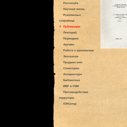
Personalia
Научная жизнь
Рукописные
сокровища
Публикации
Лекторий
Периодика
Архивы
Работа с рукописями
Экскурсии
Продажа книг
Спонсорам
Аспирантура
Библиотека
ИВР в СМИ
Противодействие
коррупции
IOM (eng)