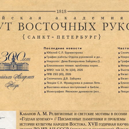
Последние новости
Част
Юбилей С.Л. Бурмистрова
Сконч
График работы Отдела рукописей и до...
Некро
Некролог: Дина Валерьевна Зайцева (1...
Графи
Елисеевские чтения: проблемы корее...
Интер
WMO: том 12, № 1(24), 2026
Выста
ППВ 23/2 (65), 2026
Визит
Скончалась Д.В. Зайцева
Визит 
Лекции С.А. Французова в рамках Летн...
Елисе
Выставка новых поступлений в Библи...
Моног
Монография: Японские древности (ист...
Лекци
Кабанов А. М. Религиозные и светские мотивы в поэзии
«Годзан бунгаку» // Письменные памятники и проблемы
истории культуры народов Востока. XVII годичная научн