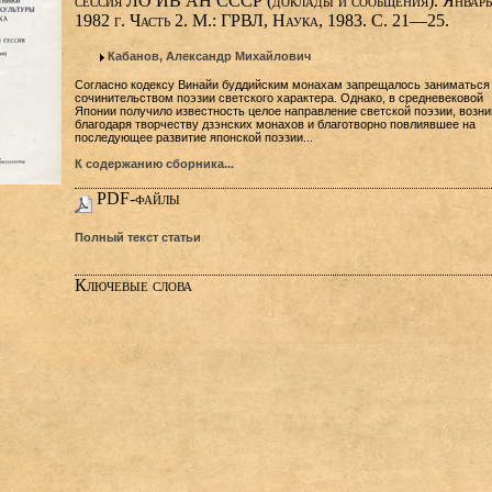
сессия ЛО ИВ АН СССР (доклады и сообщения). Январь
1982 г. Часть 2. М.: ГРВЛ, Наука, 1983. С. 21—25.
Кабанов, Александр Михайлович
Согласно кодексу Винайи буддийским монахам запрещалось заниматься
сочинительством поэзии светского характера. Однако, в средневековой
Японии получило известность целое направление светской поэзии, возн
благодаря творчеству дзэнских монахов и благотворно повлиявшее на
последующее развитие японской поэзии...
К содержанию сборника...
PDF-файлы
Полный текст статьи
Ключевые слова