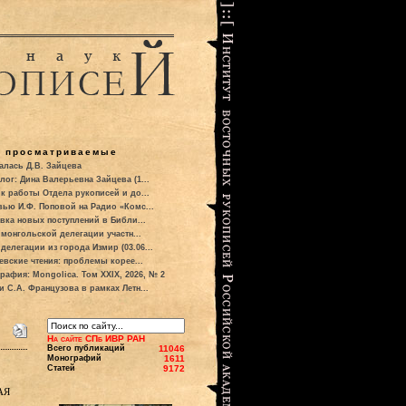
о просматриваемые
алась Д.В. Зайцева
лог: Дина Валерьевна Зайцева (1...
к работы Отдела рукописей и до...
вью И.Ф. Поповой на Радио «Комс...
вка новых поступлений в Библи...
 монгольской делегации участн...
делегации из города Измир (03.06...
евские чтения: проблемы корее...
рафия: Mongolica. Том XXIX, 2026, № 2
и С.А. Французова в рамках Летн...
На сайте СПб ИВР РАН
Всего публикаций
11046
Монографий
1611
Статей
9172
ая