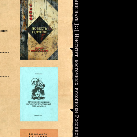
икшее