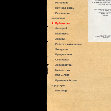
Personalia
Научная жизнь
Рукописные
сокровища
Публикации
Лекторий
Периодика
Архивы
Работа с рукописями
Экскурсии
Продажа книг
Спонсорам
Аспирантура
Библиотека
ИВР в СМИ
Противодействие
коррупции
IOM (eng)