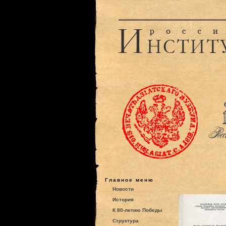
Главное меню
Новости
История
К 80-летию Победы
Структура