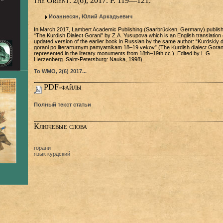
the Orient. 2(6), 2017. P. 119—121.
Иоаннесян, Юлий Аркадьевич
In March 2017, Lambert Academic Publishing (Saarbrücken, Germany) publis
“The Kurdish Dialect Gorani” by Z.A. Yusupova which is an English translation 
updated version of the earlier book in Russian by the same author: “Kurdskiy d
gorani po literarturnym pamyatnikam 18–19 vekov” (The Kurdish dialect Goran
represented in the literary monuments from 18th–19th cc.). Edited by L.G.
Herzenberg. Saint-Petersburg: Nauka, 1998)…
To WMO, 2(6) 2017...
PDF-файлы
Полный текст статьи
Ключевые слова
горани
язык курдский