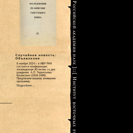
Случайная новость:
Объявления
6 ноября 2024 г. в ИВР РАН
состоится конференция,
посвященная 90-летию со дня
рождения А.П. Терентьева-
Катанского (1934-1998).
Предлагаем вашему вниманию
программу.
Подробнее...