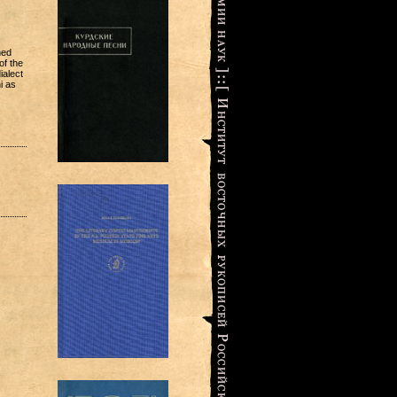
hed
of the
ialect
i as