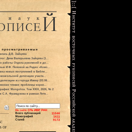
о просматриваемые
алась Д.В. Зайцева
лог: Дина Валерьевна Зайцева (1...
к работы Отдела рукописей и до...
вью И.Ф. Поповой на Радио «Комс...
вка новых поступлений в Библи...
 монгольской делегации участн...
делегации из города Измир (03.06...
евские чтения: проблемы корее...
рафия: Mongolica. Том XXIX, 2026, № 2
и С.А. Французова в рамках Летн...
На сайте СПб ИВР РАН
Всего публикаций
11046
Монографий
1611
Статей
9172
n:
s of