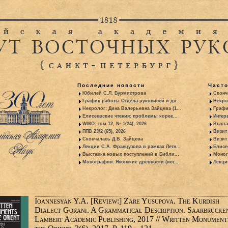
Последние новости
Част
Юбилей С.Л. Бурмистрова
Сконч
График работы Отдела рукописей и до...
Некро
Некролог: Дина Валерьевна Зайцева (1...
Графи
Елисеевские чтения: проблемы корее...
Интер
WMO: том 12, № 1(24), 2026
Выста
ППВ 23/2 (65), 2026
Визит
Скончалась Д.В. Зайцева
Визит 
Лекции С.А. Французова в рамках Летн...
Елисе
Выставка новых поступлений в Библи...
Моног
Монография: Японские древности (ист...
Лекци
Ioannesyan Y.A. [Review:] Zare Yusupova. The Kurdish
Dialect Gorani. A Grammatical Description. Saarbrücke
Lambert Academic Publishing, 2017 // Written Monument