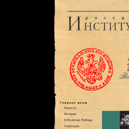
Главное меню
Новости
История
К 80-летию Победы
Структура