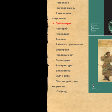
Personalia
Научная жизнь
Рукописные
сокровища
Публикации
Лекторий
Периодика
Архивы
Работа с рукописями
Экскурсии
Продажа книг
Спонсорам
Аспирантура
Библиотека
ИВР в СМИ
Противодействие
коррупции
IOM (eng)