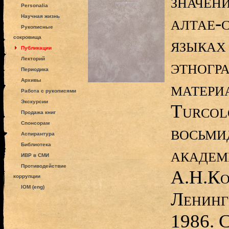
значени
Personalia
алтае-
Научная жизнь
Рукописные
сокровища
языках
Публикации
Лекторий
этногр
Периодика
Архивы
материа
Работа с рукописями
Экскурсии
Turcol
Продажа книг
Спонсорам
восьми
Аспирантура
Библиотека
академ
ИВР в СМИ
Противодействие
А.Н.Ко
коррупции
IOM (eng)
Ленинг
1986. 