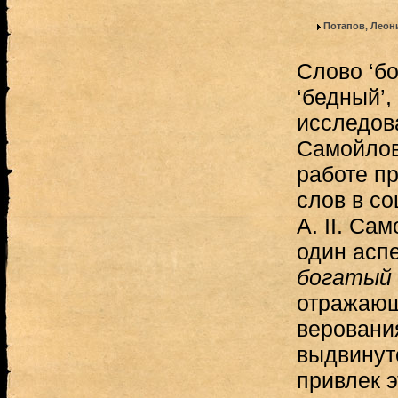
Потапов, Леон
Слово ‘бо
‘бедный’,
исследов
Самойлов
работе п
слов в с
А. II. Са
один аспе
богатый
отражающ
веровани
выдвинут
привлек 