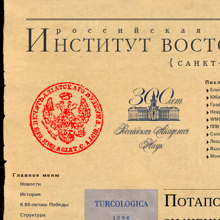
Пос
Ели
Юби
Гра
Некр
WMO:
ППВ 
Ско
Лекц
Выс
Моно
Главное меню
Новости
Потапо
История
К 80-летию Победы
Структура