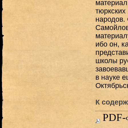
материал,
тюркских
народов.
Самойлов
материал
ибо он, к
представ
школы ру
завоевав
в науке е
Октябрьс
К содерж
PDF-