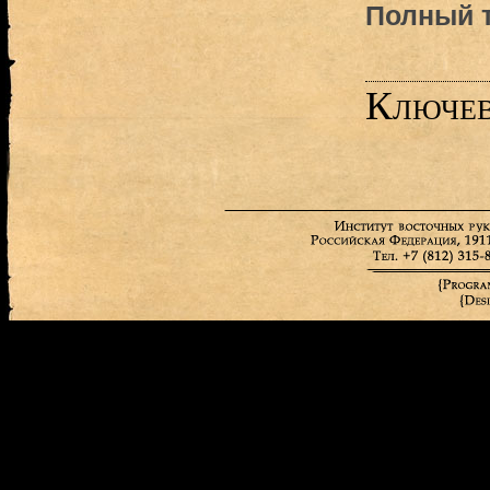
Полный т
Ключев