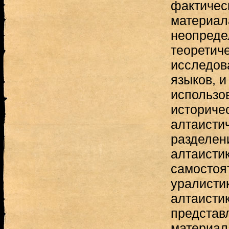
фактичес
материал
неопреде
теоретич
исследов
языков, и
использо
историчес
алтаистич
разделен
алтаистик
самостоя
уралисти
алтаисти
представ
материала