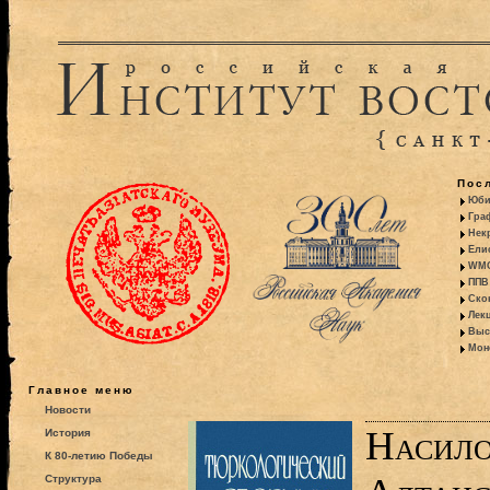
Пос
Юби
Гра
Некр
Ели
WMO:
ППВ 
Ско
Лекц
Выс
Моно
Главное меню
Новости
Насило
История
К 80-летию Победы
Структура