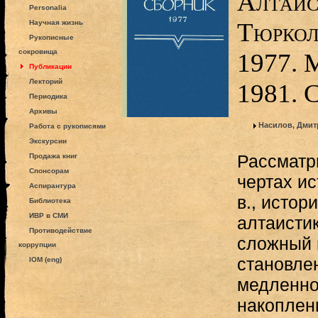
Алтаист
Personalia
Тюркол
Научная жизнь
Рукописные
сокровища
1977. 
Публикации
Лекторий
1981. 
Периодика
Архивы
Насилов, Дмит
Работа с рукописями
Экскурсии
Рассматр
Продажа книг
Спонсорам
чертах и
Аспирантура
в., истор
Библиотека
ИВР в СМИ
алтаисти
Противодействие
сложный 
коррупции
становлен
IOM (eng)
медленно
накоплен