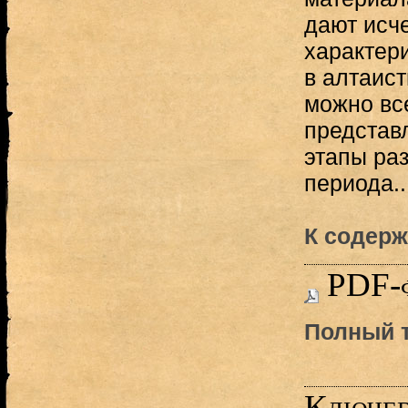
дают ис
характери
в алтаист
можно все
представ
этапы раз
периода..
К содерж
PDF-
Полный т
Ключев