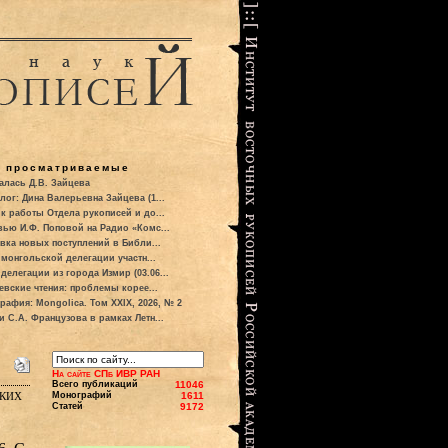
о просматриваемые
алась Д.В. Зайцева
лог: Дина Валерьевна Зайцева (1...
к работы Отдела рукописей и до...
вью И.Ф. Поповой на Радио «Комс...
вка новых поступлений в Библи...
 монгольской делегации участн...
делегации из города Измир (03.06...
евские чтения: проблемы корее...
рафия: Mongolica. Том XXIX, 2026, № 2
и С.А. Французова в рамках Летн...
На сайте СПб ИВР РАН
Всего публикаций
11046
ских
Монографий
1611
Статей
9172