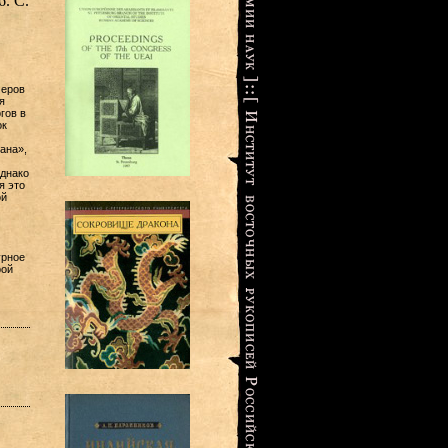
6. С.
меров
я
гов в
ок
ана»,
Однако
я это
ой
урное
рой