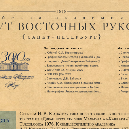
Последние новости
Част
Юбилей С.Л. Бурмистрова
Сконч
График работы Отдела рукописей и до...
Некро
Некролог: Дина Валерьевна Зайцева (1...
Графи
Елисеевские чтения: проблемы корее...
Интер
WMO: том 12, № 1(24), 2026
Выста
ППВ 23/2 (65), 2026
Визит
Скончалась Д.В. Зайцева
Визит 
Лекции С.А. Французова в рамках Летн...
Елисе
Выставка новых поступлений в Библи...
Моног
Монография: Японские древности (ист...
Лекци
Стеблева И. В. К анализу типа повествования в поэтиче
текстах из «Диван лугат ат-турк» Махмуда ал-Кашгари //
Turcologica 1976. К семидесятилетию академика