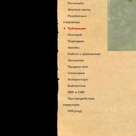
Personalia
Научная жизнь
Рукописные
сокровища
Публикации
Лекторий
Периодика
Архивы
Работа с рукописями
Экскурсии
Продажа книг
Спонсорам
Аспирантура
Библиотека
ИВР в СМИ
Противодействие
коррупции
IOM (eng)