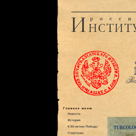
Главное меню
Новости
История
К 80-летию Победы
Структура