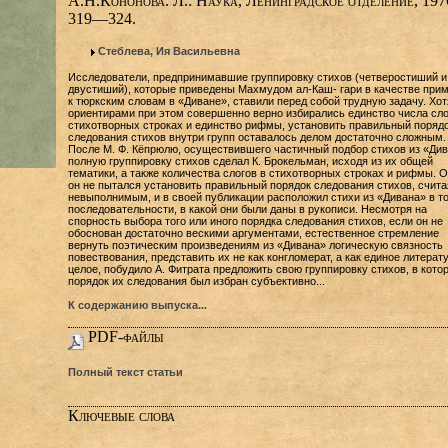
А.Н.Кононова. Л.: Наука, Ленинградское отделение, 197
319—324.
Стеблева, Ия Васильевна
Исследователи, предпринимавшие группировку стихов (четверостиший и
двустиший), которые приведены Махмудом ал-Каш- гари в качестве при
к тюркским словам в «Диване», ставили перед собой трудную задачу. Хот
ориентирами при этом совершенно верно избирались единство числа сло
стихотворных строках и единство рифмы, установить правильный поряд
следования стихов внутри групп оставалось делом достаточно сложным.
После М. Ф. Кёпрюлю, осуществившего частичный подбор стихов из «Див
полную группировку стихов сделал К. Брокельман, исходя из их общей
тематики, а также количества слогов в стихотворных строках и рифмы. 
он не пытался установить правильный порядок следования стихов, счита
невыполнимым, и в своей публикации расположил стихи из «Дивана» в т
последовательности, в какой они были даны в рукописи. Несмотря на
спорность выбора того или иного порядка следования стихов, если он не
обоснован достаточно вескими аргументами, естественное стремление
вернуть поэтическим произведениям из «Дивана» логическую связность
повествования, представить их не как конгломерат, а как единое литерат
целое, побудило А. Фитрата предложить свою группировку стихов, в кото
порядок их следования был избран субъективно...
К содержанию выпуска...
PDF-файлы
Полный текст статьи
Ключевые слова