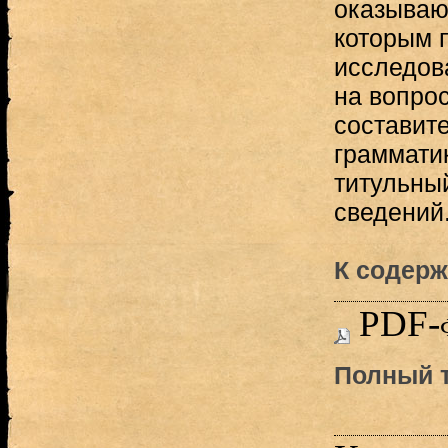
оказывают
которым 
исследов
на вопрос
составите
граммати
титульный
сведений.
К содерж
PDF-
Полный т