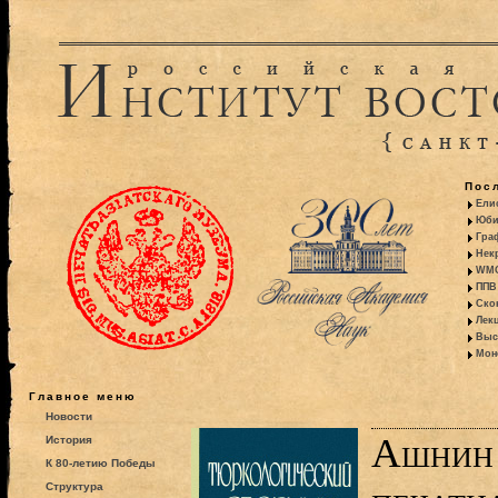
Пос
Ели
Юби
Гра
Некр
WMO:
ППВ 
Ско
Лекц
Выс
Моно
Главное меню
Новости
Ашнин 
История
К 80-летию Победы
Структура