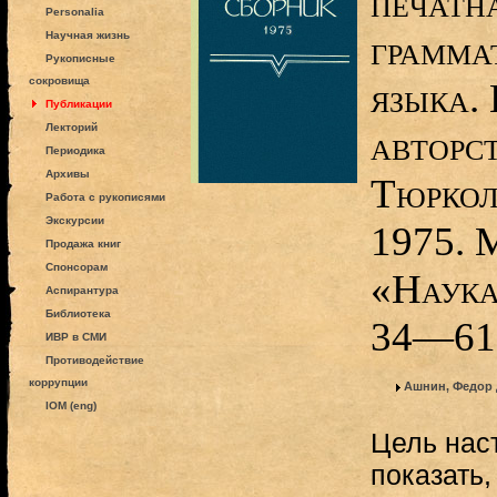
печатн
Personalia
грамма
Научная жизнь
Рукописные
сокровища
языка.
Публикации
Лекторий
авторст
Периодика
Архивы
Тюркол
Работа с рукописями
Экскурсии
1975. 
Продажа книг
Спонсорам
«Наука
Аспирантура
Библиотека
34—61
ИВР в СМИ
Противодействие
коррупции
Ашнин, Федор
IOM (eng)
Цель нас
показать