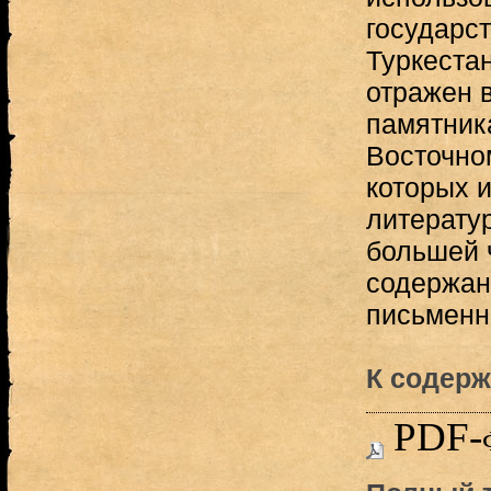
государс
Туркестан
отражен 
памятник
Восточном
которых 
литерату
большей 
содержани
письменно
К содерж
PDF-