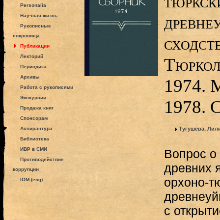
тюркск
Personalia
древне
Научная жизнь
Рукописные
сокровища
сходств
Публикации
Лекторий
Тюркол
Периодика
Архивы
1974. 
Работа с рукописями
Экскурсии
1978. 
Продажа книг
Спонсорам
Аспирантура
Тугушева, Ли
Библиотека
ИВР в СМИ
Вопрос о
Противодействие
древних 
коррупции
орхоно-тю
IOM (eng)
древнеуй
с открыт