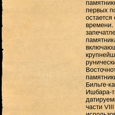
памятнико
первых п
остается
времени.
запечатл
памятник
включающ
крупнейш
руническ
Восточно
памятники
Бильге-ка
Ишбара-та
датируем
части VII
использо