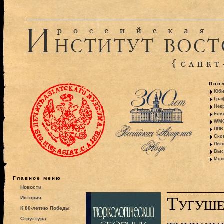
Пос
Юби
Гра
Некр
Ели
WMO:
ППВ 
Ско
Лекц
Выс
Моно
Главное меню
Новости
Тугуше
История
К 80-летию Победы
Структура