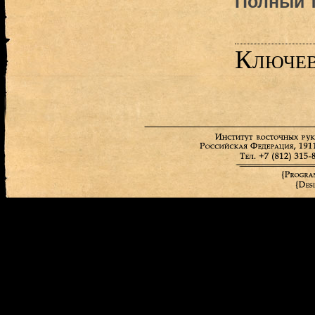
Полный т
Ключев