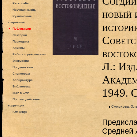
Согдий
Personalia
новый 
Научная жизнь
Рукописные
сокровища
истории
Публикации
Лекторий
Советс
Периодика
Архивы
востоко
Работа с рукописями
Экскурсии
Л.: Изд
Продажа книг
Спонсорам
Академ
Аспирантура
Библиотека
1949. 
ИВР в СМИ
Противодействие
коррупции
Смирнова, Оль
IOM (eng)
Предисла
Средней 