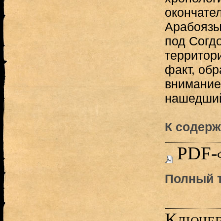
окончател
Арабоязы
под Согд
территор
факт, обр
внимание 
нашедший
К содерж
PDF-
Полный т
Ключев