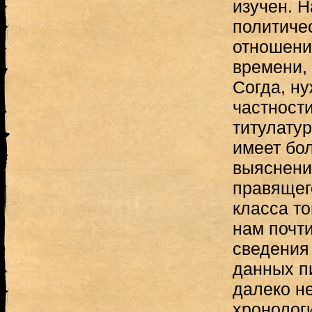
изучен. 
политиче
отношени
времени, 
Согда, ну
частности
титулатур
имеет бо
выяснени
правящег
класса т
нам почти
сведения
данных п
далеко н
хронолог