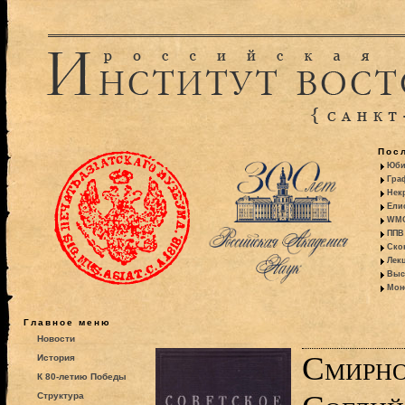
Пос
Юби
Гра
Некр
Ели
WMO:
ППВ 
Ско
Лекц
Выс
Моно
Главное меню
Новости
Смирно
История
К 80-летию Победы
Структура