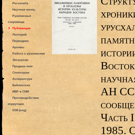
Структ
Personalia
хроник
Научная жизнь
Рукописные
сокровища
урусха
Публикации
Лекторий
памятн
Периодика
Архивы
истори
Работа с рукописями
Экскурсии
Восток
Продажа книг
Спонсорам
научна
Аспирантура
Библиотека
АН ССС
ИВР в СМИ
Противодействие
сообще
коррупции
IOM (eng)
Часть I
1985. 