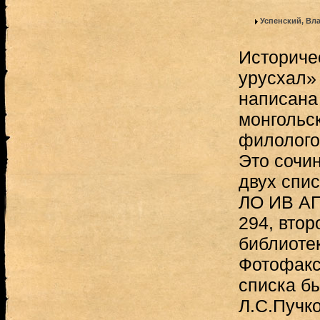
Успенский, Вл
Историче
урусхал» 
написана 
монгольс
филолого
Это сочи
двух спис
ЛО ИВ А
294, вто
библиоте
Фотофакс
списка бы
Л.С.Пучко