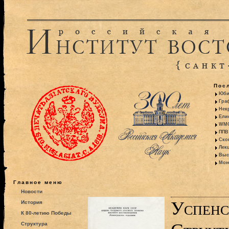
Пос
Юби
Гра
Некр
Ели
WMO:
ППВ 
Ско
Лекц
Выс
Моно
Главное меню
Новости
Успенс
История
К 80-летию Победы
Структура