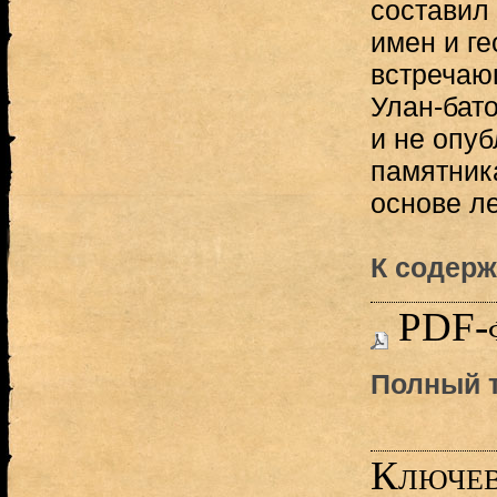
составил
имен и г
встречаю
Улан-бато
и не опуб
памятник
основе ле
К содерж
PDF-
Полный т
Ключев