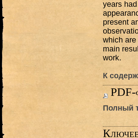
years had
appearance
present a
observati
which are 
main resul
work.
К содерж
PDF-
Полный т
Ключев