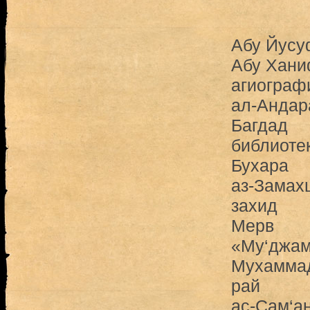
Абу Йусу
Абу Хан
агиограф
ал-Андар
Багдад
библиоте
Бухара
аз-Замах
захид
Мерв
«Му‘джам
Мухамма
рай
ас-Сам‘а