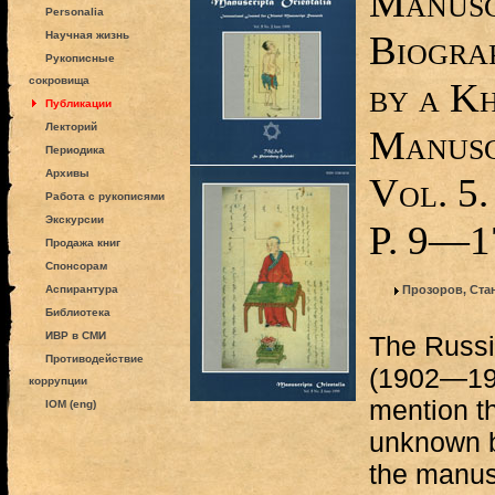
Manusc
Personalia
Biogra
Научная жизнь
Рукописные
сокровища
by a K
Публикации
Лекторий
Manusc
Периодика
Архивы
Vol. 5.
Работа с рукописями
Экскурсии
P. 9—1
Продажа книг
Спонсорам
Аспирантура
Прозоров, Ста
Библиотека
ИВР в СМИ
The Russi
Противодействие
(1902—197
коррупции
mention t
IOM (eng)
unknown bi
the manusc