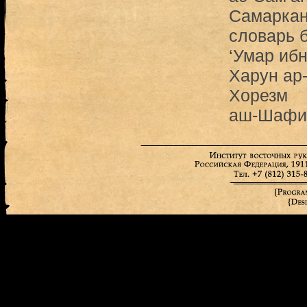
Самарка
словарь 
‘Умар ибн
Харун ар
Хорезм
аш-Шафи