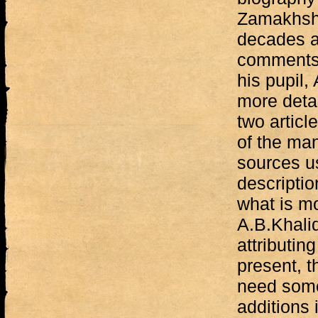
Zamakhshar
decades af
comments 
his pupil,
more detai
two articl
of the man
sources u
descriptio
what is mo
A.B.Khali
attributin
present, t
need some
additions 