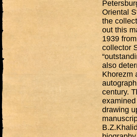
Petersburg
Oriental S
the collec
out this m
1939 from
collector 
“outstandi
also dete
Khorezm a
autograph 
century. T
examined 
drawing u
manuscript
B.Z.Khalid
biography 