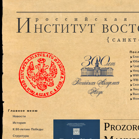
Пос
Ели
Юби
Гра
Некр
WMO:
ППВ 
Ско
Лекц
Выс
Моно
Главное меню
Новости
Prozor
История
К 80-летию Победы
Структура