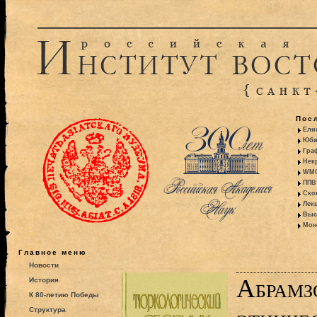
Пос
Ели
Юби
Гра
Некр
WMO:
ППВ 
Ско
Лекц
Выс
Моно
Главное меню
Новости
Абрамз
История
К 80-летию Победы
Структура