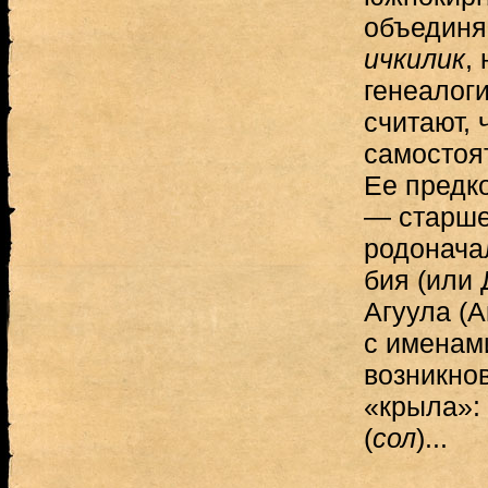
объединя
ичкилик
,
генеалоги
считают, 
самостоя
Ее предк
— старше
родонача
бия (или 
Агуула (А
с именам
возникно
«крыла»: 
(
сол
)...