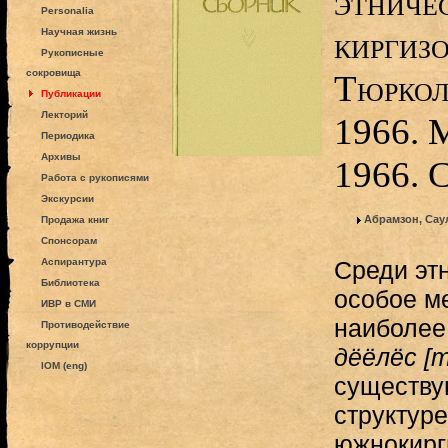
этниче
Personalia
киргизо
Научная жизнь
Рукописные
сокровища
Тюркол
Публикации
Лекторий
1966. 
Периодика
Архивы
1966. 
Работа с рукописями
Экскурсии
Абрамзон, Сау
Продажа книг
Спонсорам
Аспирантура
Среди этн
Библиотека
особое м
ИВР в СМИ
наиболее
Противодействие
коррупции
дёёлёс [
IOM (eng)
существу
структуре
южнокирги