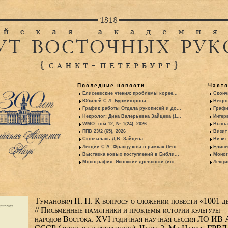
Последние новости
Част
Елисеевские чтения: проблемы корее...
Сконч
Юбилей С.Л. Бурмистрова
Некро
График работы Отдела рукописей и до...
Графи
Некролог: Дина Валерьевна Зайцева (1...
Интер
WMO: том 12, № 1(24), 2026
Выста
ППВ 23/2 (65), 2026
Визит
Скончалась Д.В. Зайцева
Визит 
Лекции С.А. Французова в рамках Летн...
Елисе
Выставка новых поступлений в Библи...
Моног
Монография: Японские древности (ист...
Лекци
Туманович Н. Н. К вопросу о сложении повести «1001 д
// Письменные памятники и проблемы истории культуры
народов Востока. XVI годичная научная сессия ЛО ИВ