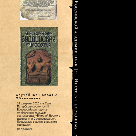
Случайная новость:
Объявления
19 февраля 2026 г. в Санкт-
Петербурге состоится III
Всероссийская научная
конференция молодых
востоковедов «Ближний Восток в
древности и Средневековье».
Предлагаем вашему вниманию
программу.
Подробнее...