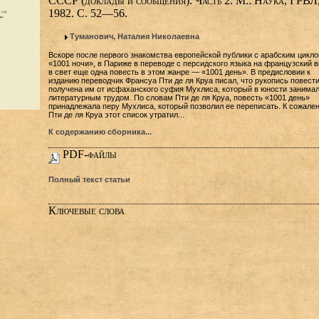
СССР (доклады и сообщения). Часть 2. М.: Наука, ГРВЛ
1982. С. 52—56.
Туманович, Наталия Николаевна
Вскоре после первого знакомства европейской публики с арабским цикл
«1001 ночи», в Париже в переводе с персидского языка на французский 
в свет еще одна повесть в этом жанре — «1001 день». В предисловии к
изданию переводчик Франсуа Пти де ля Круа писал, что рукопись повест
получена им от исфаханского суфия Мухлиса, который в юности занима
литературным трудом. По словам Пти де ля Круа, повесть «1001 день»
принадлежала перу Мухлиса, который позволил ее переписать. К сожале
Пти де ля Круа этот список утратил...
К содержанию сборника...
PDF-файлы
Полный текст статьи
Ключевые слова