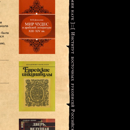
,
ом
вышла
и была
лся
нию,