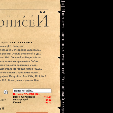
о просматриваемые
алась Д.В. Зайцева
лог: Дина Валерьевна Зайцева (1...
к работы Отдела рукописей и до...
вью И.Ф. Поповой на Радио «Комс...
вка новых поступлений в Библи...
 монгольской делегации участн...
делегации из города Измир (03.06...
евские чтения: проблемы корее...
рафия: Mongolica. Том XXIX, 2026, № 2
и С.А. Французова в рамках Летн...
На сайте СПб ИВР РАН
Всего публикаций
11046
ень»
Монографий
1611
Статей
9172
 АН