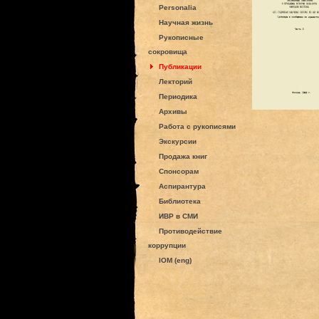
Personalia
Научная жизнь
Рукописные
сокровища
Публикации
Лекторий
Периодика
Архивы
Работа с рукописями
Экскурсии
Продажа книг
Спонсорам
Аспирантура
Библиотека
ИВР в СМИ
Противодействие
коррупции
IOM (eng)