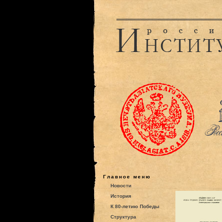
Главное меню
Новости
История
К 80-летию Победы
Структура