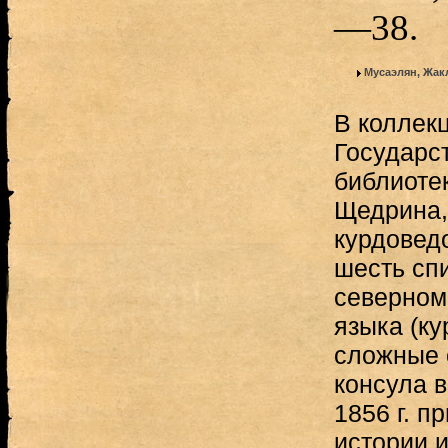
—38.
Мусаэлян, Жак
В коллек
Государс
библиоте
Щедрина,
курдовед
шесть сп
северном
языка (к
сложные 
консула в
1856 г. п
истории и