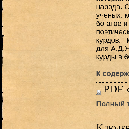
народа. 
ученых, к
богатое и
поэтичес
курдов. 
для А.Д.
курды в 60
К содерж
PDF-
Полный т
Ключев