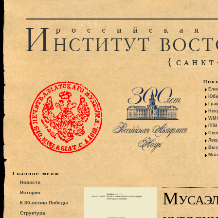
Пос
Ели
Юби
Гра
Некр
WMO:
ППВ 
Ско
Лекц
Выс
Моно
Главное меню
Новости
Мусаэл
История
К 80-летию Победы
Структура