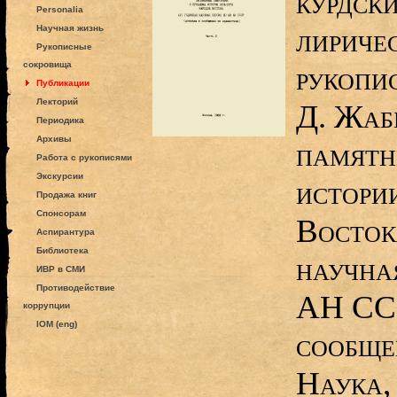
курдск
Personalia
лириче
Научная жизнь
Рукописные
сокровища
рукопи
Публикации
Лекторий
Д. Жаб
Периодика
Архивы
памятн
Работа с рукописями
Экскурсии
истори
Продажа книг
Спонсорам
Восток
Аспирантура
Библиотека
научна
ИВР в СМИ
Противодействие
АН ССС
коррупции
IOM (eng)
сообщен
Наука,