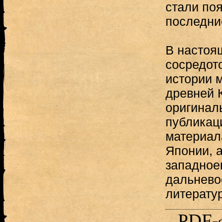
стали поя
последни
В настоя
сосредот
истории 
древней 
оригинал
публикац
материала
Японии, а
западное
дальнево
литератур
PDF-