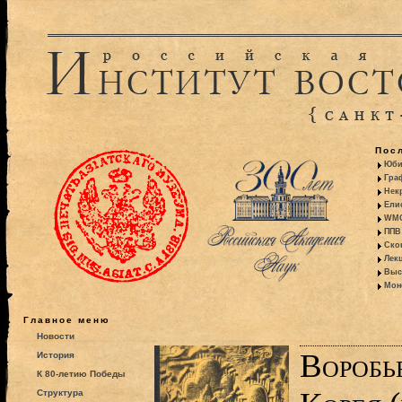
Пос
Юби
Гра
Некр
Ели
WMO:
ППВ 
Ско
Лекц
Выс
Моно
Главное меню
Новости
Воробь
История
К 80-летию Победы
Структура