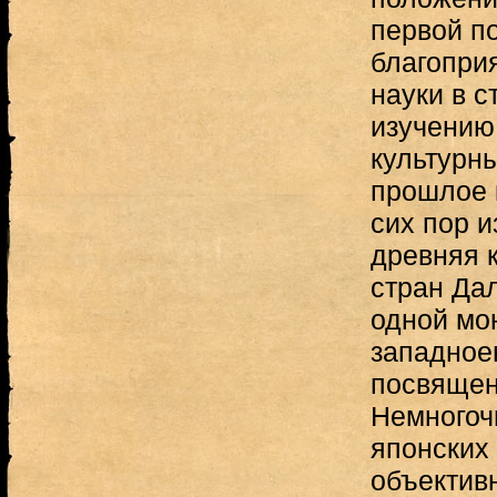
первой по
благопри
науки в с
изучению
культурны
прошлое 
сих пор и
древняя 
стран Дал
одной мо
западное
посвящен
Немногоч
японских 
объектив