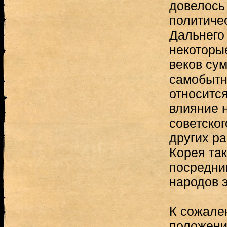
довелось 
политичес
Дальнего 
некоторы
веков су
самобытно
относится
влияние н
советско
других ра
Корея та
посредни
народов э
К сожале
положени