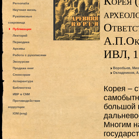
Корея 
Personalia
археоло
Научная жизнь
Рукописные
сокровища
Ответс
Публикации
Лекторий
А.П.Ок
Периодика
Архивы
ИВЛ, 1
Работа с рукописями
Экскурсии
Воробьев, Мих
Продажа книг
Окладников, А
Спонсорам
Аспирантура
Корея – с
Библиотека
ИВР в СМИ
самобытн
Противодействие
большой 
коррупции
дальнево
IOM (eng)
Многим н
государс