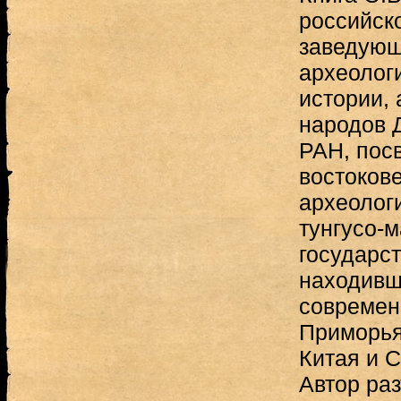
российско
заведующ
археолог
истории, 
народов 
РАН, пос
востоков
археологи
тунгусо-
государст
находивш
современ
Приморья
Китая и 
Автор раз