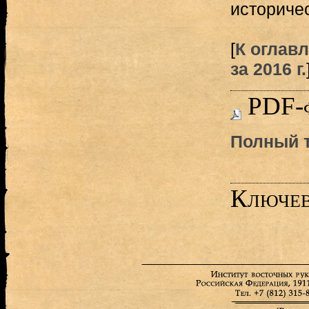
историчес
[
К оглав
за 2016 г.
PDF-
Полный т
Ключев