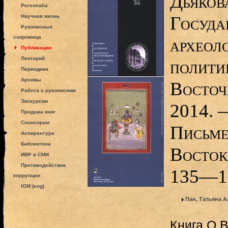
Дьяков
Personalia
Госуда
Научная жизнь
Рукописные
сокровища
археоло
Публикации
Лекторий
полити
Периодика
Архивы
Восточ
Работа с рукописями
Экскурсии
2014. —
Продажа книг
Спонсорам
Письме
Аспирантура
Библиотека
Востока
ИВР в СМИ
Противодействие
135—1
коррупции
IOM (eng)
Пан, Татьяна 
Книга О.В