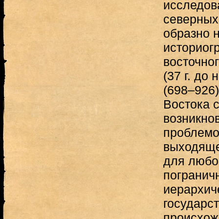
исследов
северных 
образно 
историогр
восточног
(37 г. до 
(698–926)
Востока 
возникно
проблемо
выходяще
для любог
погранич
иерархич
государст
происхож