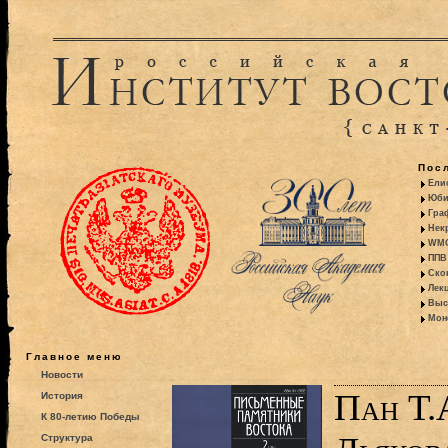
Пос
Ели
Юби
Гра
Некр
WMO:
ППВ 
Ско
Лекц
Выс
Моно
Главное меню
Новости
Пан Т.А
История
К 80-летию Победы
Структура