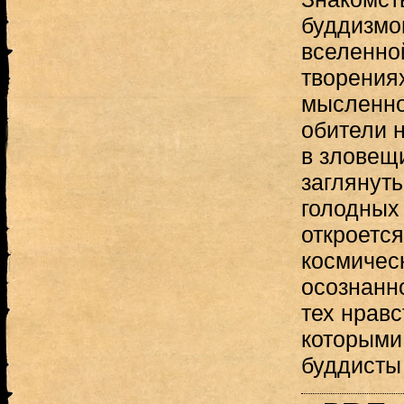
буддизмо
вселенно
творениях
мысленно
обители 
в зловещ
заглянут
голодных 
откроется
космичес
осознанн
тех нрав
которыми
буддисты