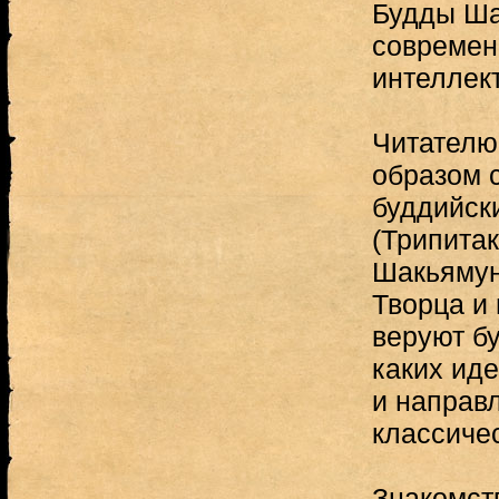
Будды Ша
современ
интеллек
Читателю 
образом 
буддийск
(Трипитак
Шакьямун
Творца и 
веруют б
каких ид
и направ
классиче
Знакомст