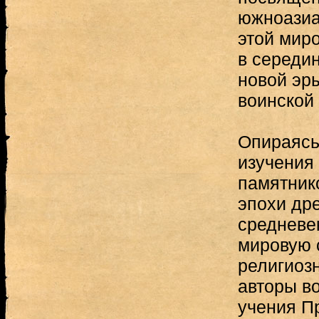
южноазиа
этой мир
в середин
новой эр
воинской 
Опираясь
изучения
памятник
эпохи дре
средневе
мировую 
религиоз
авторы в
учения П