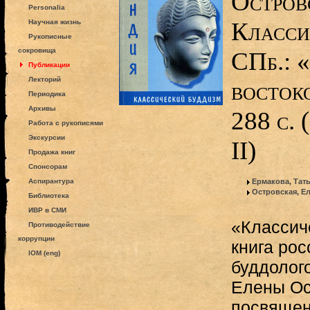
Остров
Personalia
Класси
Научная жизнь
Рукописные
сокровища
СПб.: 
Публикации
Лекторий
восток
Периодика
Архивы
288 с.
Работа с рукописями
Экскурсии
II)
Продажа книг
Спонсорам
Аспирантура
Ермакова, Тат
Островская, Е
Библиотека
ИВР в СМИ
«Классич
Противодействие
коррупции
книга рос
IOM (eng)
буддолог
Елены Ос
посвящен