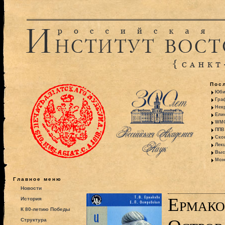
Пос
Юби
Гра
Некр
Ели
WMO:
ППВ 
Ско
Лекц
Выс
Моно
Главное меню
Новости
Ермаков
История
К 80-летию Победы
Структура