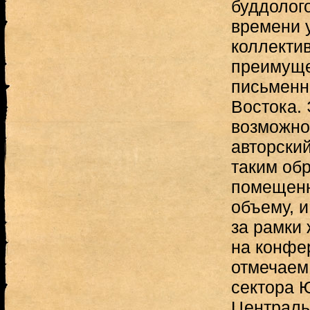
буддолог
времени 
коллекти
преимуще
письменн
Востока.
возможно
авторски
таким об
помещенн
объему, 
за рамки
на конфер
отмечаем 
сектора 
Централь