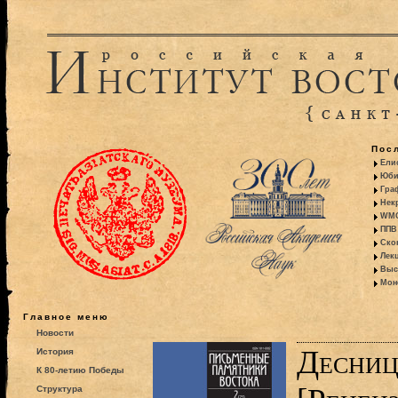
Пос
Ели
Юби
Гра
Некр
WMO:
ППВ 
Ско
Лекц
Выс
Моно
Главное меню
Новости
Десниц
История
К 80-летию Победы
Структура