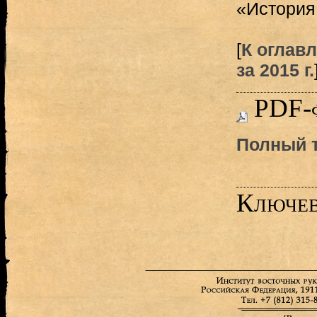
«История 
[
К оглав
за 2015 г.
PDF-
Полный т
Ключев