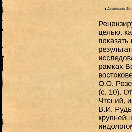
Десницкая, Ев
Рецензир
целью, ка
показать
результа
исследов
рамках В
востоков
О.О. Розе
(с. 10). О
Чтений, и
В.И. Руд
крупнейш
индолого