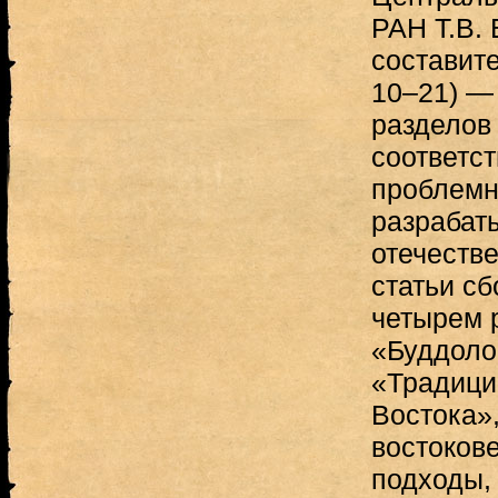
РАН Т.В.
составите
10–21) —
разделов
соответст
проблемн
разрабат
отечеств
статьи с
четырем 
«Буддоло
«Традици
Востока»,
востоков
подходы,