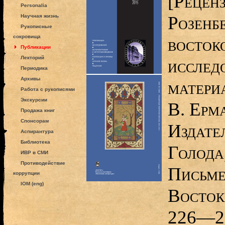
[Реценз
Personalia
Розенб
Научная жизнь
Рукописные
сокровища
восток
Публикации
Лекторий
исслед
Периодика
Архивы
материа
Работа с рукописями
Экскурсии
В. Ерм
Продажа книг
Спонсорам
Издате
Аспирантура
Библиотека
Голода,
ИВР в СМИ
Противодействие
Письме
коррупции
IOM (eng)
Востока
226—2