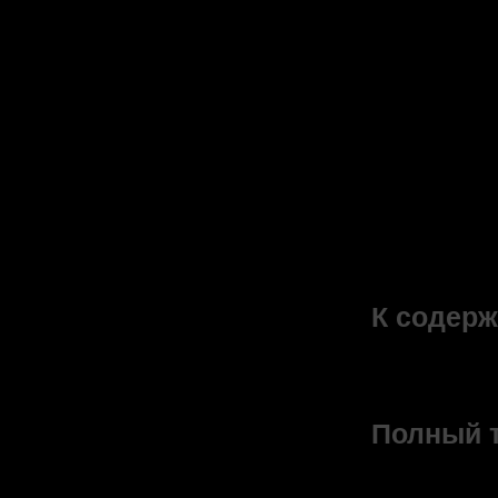
мунджанс
фонологи
указание
внутри м
Словарь 
связных 
фиксируе
мунджанск
К содерж
PDF-ф
Полный т