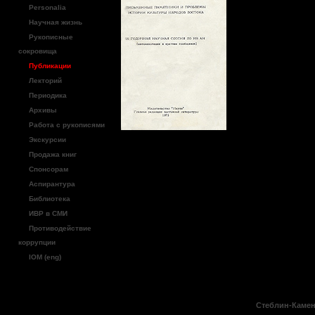
Мунджа
Personalia
// Пис
Научная жизнь
Рукописные
сокровища
и проб
Публикации
Лекторий
культу
Периодика
Архивы
Восток
Работа с рукописями
Экскурсии
научна
Продажа книг
Спонсорам
АН СС
Аспирантура
Библиотека
(автоа
ИВР в СМИ
Противодействие
сообще
коррупции
IOM (eng)
ГРВЛ, 
Стеблин-Камен