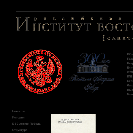
Пос
Юби
Гра
Некр
Ели
WMO:
ППВ 
Ско
Лекц
Выс
Моно
Главное меню
Новости
Стебли
История
К 80-летию Победы
Структура