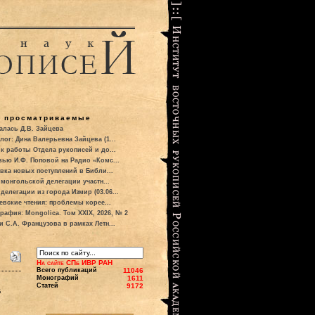
о просматриваемые
алась Д.В. Зайцева
лог: Дина Валерьевна Зайцева (1...
к работы Отдела рукописей и до...
вью И.Ф. Поповой на Радио «Комс...
вка новых поступлений в Библи...
 монгольской делегации участн...
делегации из города Измир (03.06...
евские чтения: проблемы корее...
рафия: Mongolica. Том XXIX, 2026, № 2
и С.А. Французова в рамках Летн...
На сайте СПб ИВР РАН
Всего публикаций
11046
Монографий
1611
Статей
9172
в