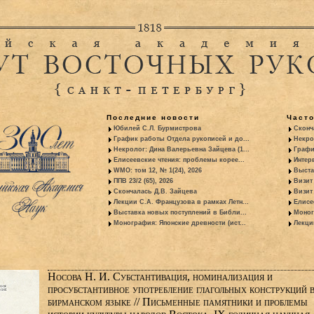
Последние новости
Част
Юбилей С.Л. Бурмистрова
Сконч
График работы Отдела рукописей и до...
Некро
Некролог: Дина Валерьевна Зайцева (1...
Графи
Елисеевские чтения: проблемы корее...
Интер
WMO: том 12, № 1(24), 2026
Выста
ППВ 23/2 (65), 2026
Визит
Скончалась Д.В. Зайцева
Визит 
Лекции С.А. Французова в рамках Летн...
Елисе
Выставка новых поступлений в Библи...
Моног
Монография: Японские древности (ист...
Лекци
Носова Н. И. Субстантивация, номинализация и
просубстантивное употребление глагольных конструкций 
бирманском языке // Письменные памятники и проблемы