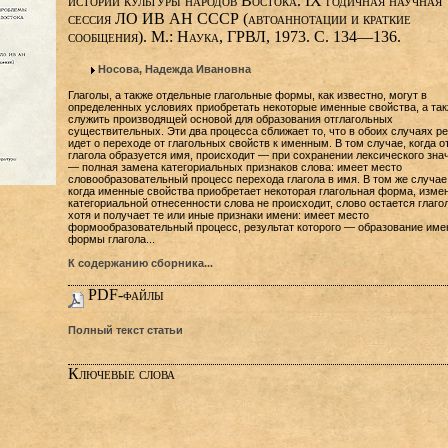
истории культуры народов Востока. IX годичная научная
сессия ЛО ИВ АН СССР (автоаннотации и краткие
сообщения). М.: Наука, ГРВЛ, 1973. С. 134—136.
Носова, Надежда Ивановна
Глаголы, а также отдельные глагольные формы, как известно, могут в
определенных условиях приобретать некоторые именные свойства, а та
служить производящей основой для образования отглагольных
существительных. Эти два процесса сближает то, что в обоих случаях р
идет о переходе от глагольных свойств к именным. В том случае, когда о
глагола образуется имя, происходит — при сохранении лексического зна
— полная замена категориальных признаков слова: имеет место
словообразовательный процесс перехода глагола в имя. В том же случае
когда именные свойства приобретает некоторая глагольная форма, изме
категориальной отнесенности слова не происходит, слово остается глаго
хотя и получает те или иные признаки имени: имеет место
формообразовательный процесс, результат которого — образование име
формы глагола...
К содержанию сборника...
PDF-файлы
Полный текст статьи
Ключевые слова