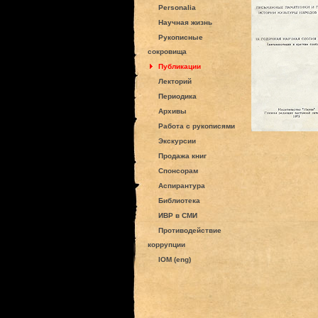
Personalia
Научная жизнь
Рукописные
сокровища
Публикации
Лекторий
Периодика
Архивы
Работа с рукописями
Экскурсии
Продажа книг
Спонсорам
Аспирантура
Библиотека
ИВР в СМИ
Противодействие
коррупции
IOM (eng)