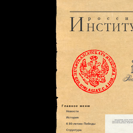
Главное меню
Новости
История
К 80-летию Победы
Структура