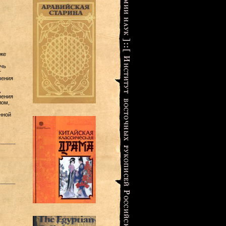
кже
ечь
т
чения
,
нения
лом,
нной