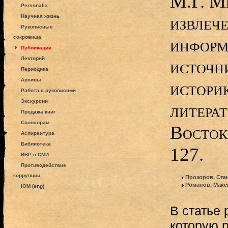
М.Г. М
Personalia
извлече
Научная жизнь
Рукописные
сокровища
информ
Публикации
Лекторий
источн
Периодика
Архивы
истори
Работа с рукописями
Экскурсии
литерат
Продажа книг
Спонсорам
Восток.
Аспирантура
Библиотека
127.
ИВР в СМИ
Противодействие
коррупции
Прозоров, Ста
Романов, Макс
IOM (eng)
В статье 
которую 