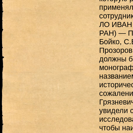
применял
сотрудни
ЛО ИВАН
РАН) — П.
Бойко, С.
Прозоров
должны б
монограф
название
историчес
сожалени
Грязневич
увидели с
исследова
чтобы на