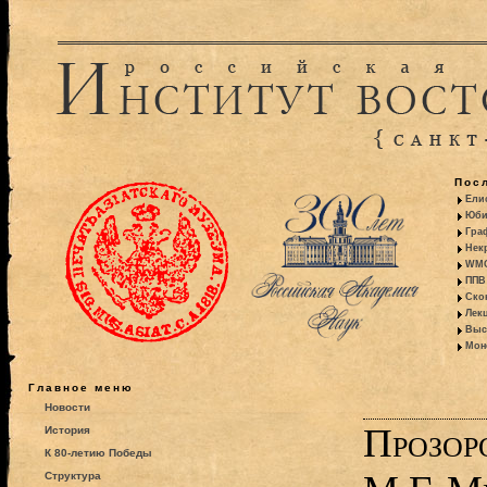
Пос
Ели
Юби
Гра
Некр
WMO:
ППВ 
Ско
Лекц
Выс
Моно
Главное меню
Новости
Прозор
История
К 80-летию Победы
Структура