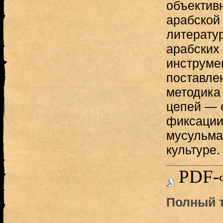
объектив
арабской
литерату
арабских
инструме
поставле
методика
цепей — 
фиксации
мусульма
культуре.
PDF-
Полный т