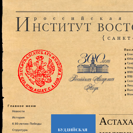
Пос
Ели
Юби
Гра
Некр
WMO:
ППВ 
Ско
Лекц
Выс
Моно
Главное меню
Новости
Астаха
История
К 80-летию Победы
Структура