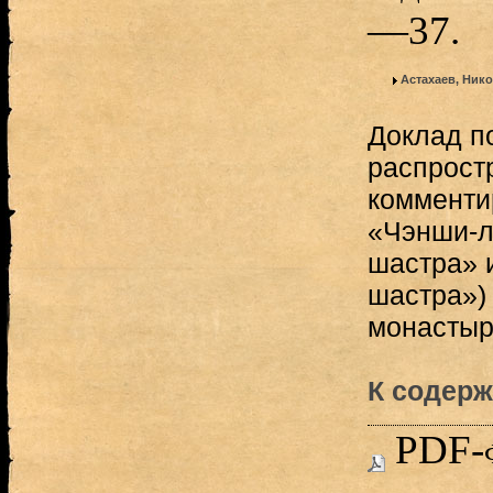
—37.
Астахаев, Ник
Доклад п
распрост
комменти
«Чэнши-л
шастра» 
шастра»)
монастыр
К содерж
PDF-