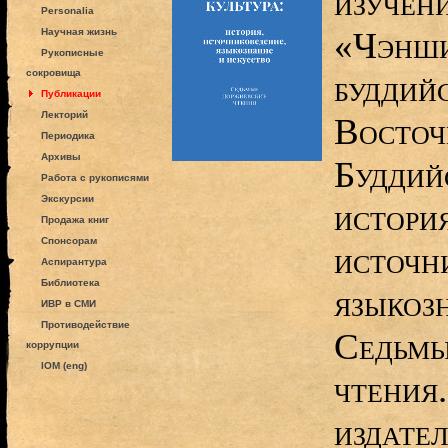
изучени
Personalia
«Чэнши
Научная жизнь
Рукописные
сокровища
буддий
Публикации
Лекторий
Восточ
Периодика
Архивы
Буддийс
Работа с рукописями
Экскурсии
история
Продажа книг
Спонсорам
источн
Аспирантура
Библиотека
языкозн
ИВР в СМИ
Противодействие
Седьмы
коррупции
IOM (eng)
чтения.
издател