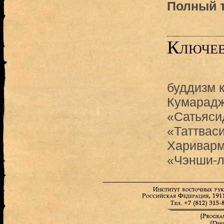
Полный т
Ключев
буддизм 
Кумарад
«Сатьяси
«Таттвас
Харивар
«Чэнши-л