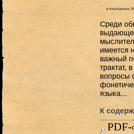
Ахвледиани, В
Среди об
выдающег
мыслител
имеется 
важный п
трактат, 
вопросы 
фонетиче
языка...
К содерж
PDF-