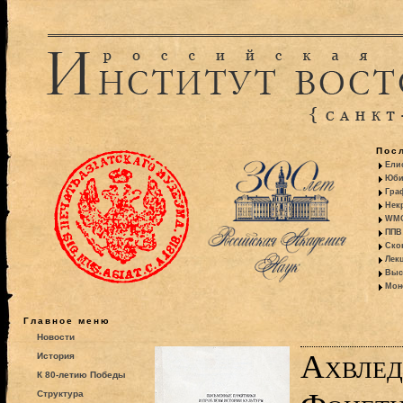
Пос
Ели
Юби
Гра
Некр
WMO:
ППВ 
Ско
Лекц
Выс
Моно
Главное меню
Новости
Ахвлед
История
К 80-летию Победы
Структура