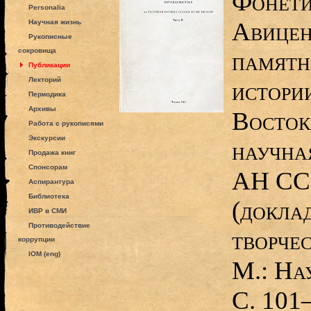
Фонети
Personalia
Авицен
Научная жизнь
Рукописные
сокровища
памятн
Публикации
Лекторий
истори
Периодика
Архивы
Восток
Работа с рукописями
Экскурсии
научна
Продажа книг
Спонсорам
АН ССС
Аспирантура
Библиотека
(докла
ИВР в СМИ
Противодействие
творче
коррупции
IOM (eng)
М.: На
С. 101