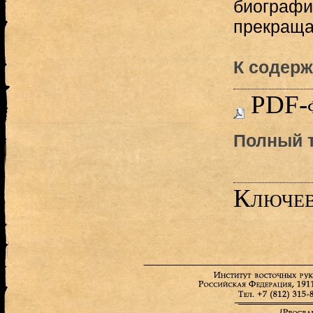
биографи
прекращае
К содерж
PDF-
Полный т
Ключев