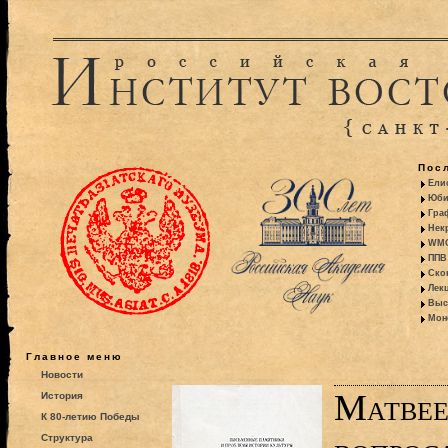
Пос
Ели
Юби
Гра
Некр
WMO:
ППВ 
Ско
Лекц
Выс
Моно
Главное меню
Новости
Матвее
История
К 80-летию Победы
Структура