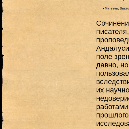
Матвеев, Викт
Сочинени
писателя,
проповед
Андалуси
поле зре
давно, но
пользова
вследств
их научно
недовери
работами 
прошлого 
исследов