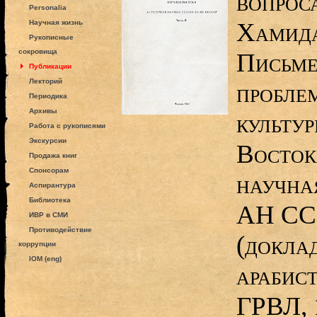
вопрос
Personalia
Хамида
Научная жизнь
Рукописные
сокровища
Письме
Публикации
Лекторий
пробле
Периодика
Архивы
культу
Работа с рукописями
Экскурсии
Восток
Продажа книг
Спонсорам
научна
Аспирантура
Библиотека
АН ССС
ИВР в СМИ
Противодействие
(докла
коррупции
IOM (eng)
арабист
ГРВЛ, 