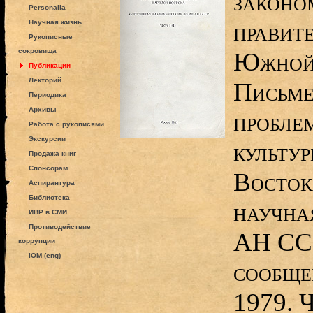
законо
Personalia
правите
Научная жизнь
Рукописные
сокровища
Южной 
Публикации
Лекторий
Письме
Периодика
Архивы
пробле
Работа с рукописями
Экскурсии
культу
Продажа книг
Спонсорам
Восток
Аспирантура
Библиотека
научна
ИВР в СМИ
Противодействие
АН ССС
коррупции
IOM (eng)
сообще
1979. Ч