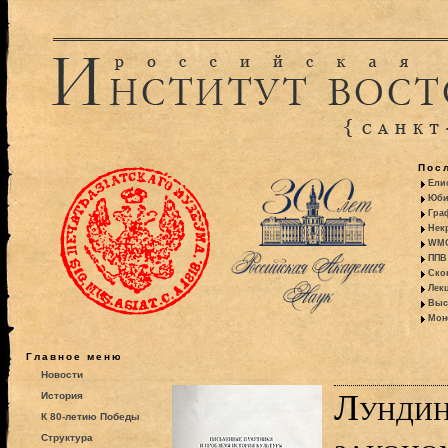
Пос
Ели
Юби
Гра
Некр
WMO:
ППВ 
Ско
Лекц
Выс
Моно
Главное меню
Новости
Лундин
История
К 80-летию Победы
Структура