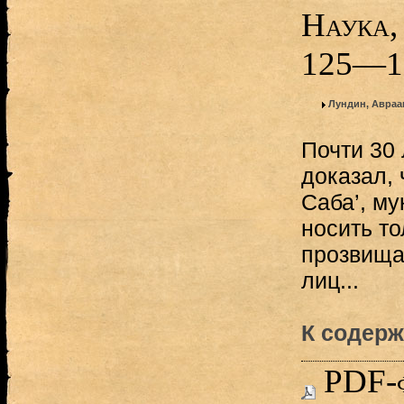
Наука,
125—1
Лундин, Авраа
Почти 30
доказал, 
Саба’, му
носить то
прозвища
лиц...
К содерж
PDF-