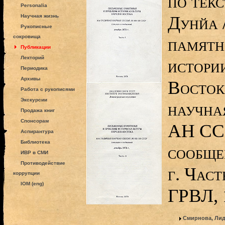
по текс
Personalia
Дунйа 
Научная жизнь
Рукописные
сокровища
памятн
Публикации
Лекторий
истори
Периодика
Архивы
Восток
Работа с рукописями
Экскурсии
научна
Продажа книг
Спонсорам
АН ССС
Аспирантура
Библиотека
сообще
ИВР в СМИ
Противодействие
г. Част
коррупции
IOM (eng)
ГРВЛ, 
Смирнова, Лид