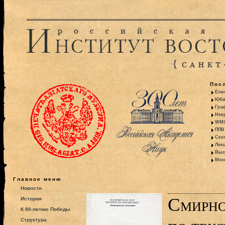
Пос
Ели
Юби
Гра
Некр
WMO:
ППВ 
Ско
Лекц
Выс
Моно
Главное меню
Новости
Смирно
История
К 80-летию Победы
Структура