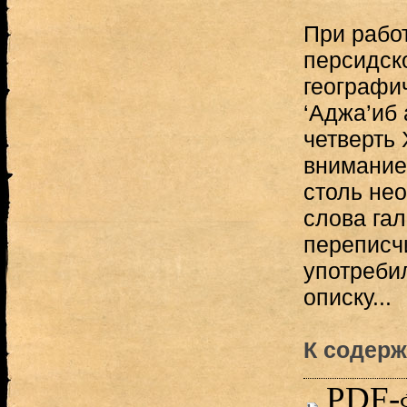
При рабо
персидск
географи
‘Аджа’иб 
четверть 
внимание
столь не
слова гал
переписч
употреби
описку...
К содерж
PDF-