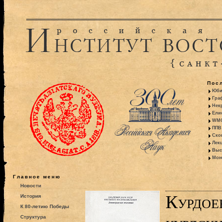
Пос
Юби
Гра
Некр
Ели
WMO:
ППВ 
Ско
Лекц
Выс
Моно
Главное меню
Новости
Курдое
История
К 80-летию Победы
Структура