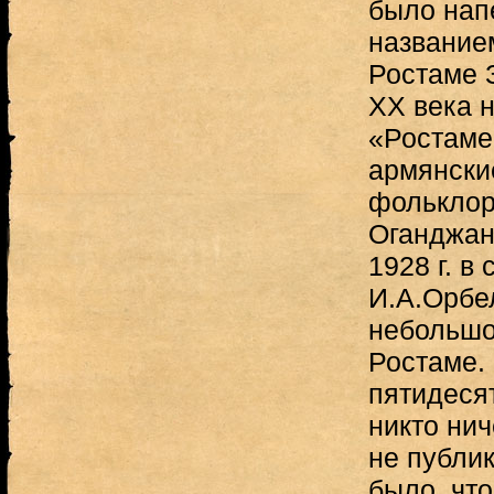
было нап
название
Ростаме З
XX века 
«Ростаме
армянски
фольклор
Оганджан
1928 г. в
И.А.Орбе
небольшо
Ростаме.
пятидесят
никто нич
не публик
было, что