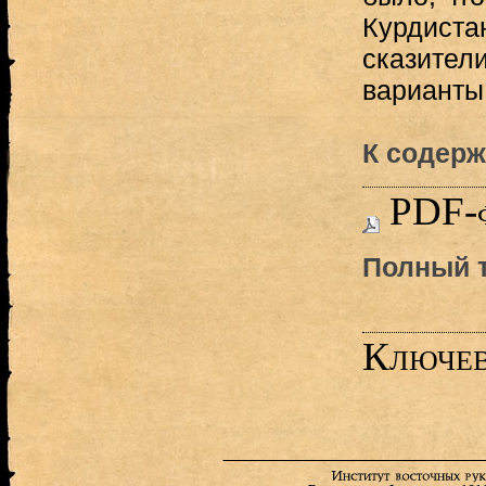
Курдиста
сказител
варианты 
К содерж
PDF-
Полный т
Ключев