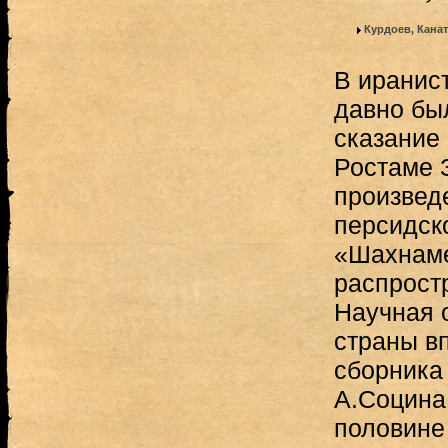
Курдоев, Кана
В иранис
давно был
сказание 
Ростаме З
произвед
персидск
«Шахнаме
распрост
Научная 
страны вп
сборника 
А.Социна,
половине 