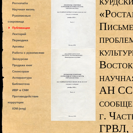
курдск
Personalia
«Роста
Научная жизнь
Рукописные
сокровища
Письме
Публикации
Лекторий
пробле
Периодика
Архивы
культу
Работа с рукописями
Экскурсии
Восток
Продажа книг
Спонсорам
научна
Аспирантура
Библиотека
АН ССС
ИВР в СМИ
Противодействие
сообще
коррупции
IOM (eng)
г. Част
ГРВЛ, 