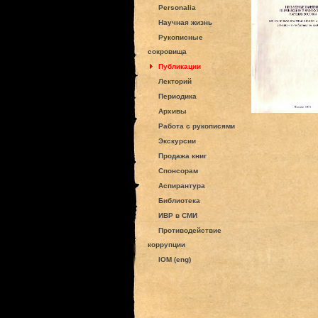
Personalia
Научная жизнь
Рукописные
сокровища
Публикации
Лекторий
Периодика
Архивы
Работа с рукописями
Экскурсии
Продажа книг
Спонсорам
Аспирантура
Библиотека
ИВР в СМИ
Противодействие
коррупции
IOM (eng)