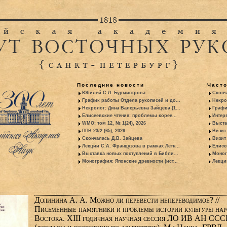
Последние новости
Част
Юбилей С.Л. Бурмистрова
Сконч
График работы Отдела рукописей и до...
Некро
Некролог: Дина Валерьевна Зайцева (1...
Графи
Елисеевские чтения: проблемы корее...
Интер
WMO: том 12, № 1(24), 2026
Выста
ППВ 23/2 (65), 2026
Визит
Скончалась Д.В. Зайцева
Визит 
Лекции С.А. Французова в рамках Летн...
Елисе
Выставка новых поступлений в Библи...
Моног
Монография: Японские древности (ист...
Лекци
Долинина А. А. Можно ли перевести непереводимое? //
Письменные памятники и проблемы истории культуры нар
Востока. XIII годичная научная сессия ЛО ИВ АН ССС