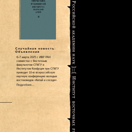
Случайная новость:
Объявления
6–7 марта 2025 г. ИВР РАН
совместно с Восточным
факультетом СПбГУ и
Институтом Конфуция при СПбГУ
проводит 10-ю всероссийскую
научную конференцию молодых
востоковедов «Китай и соседи».
Подробнее...