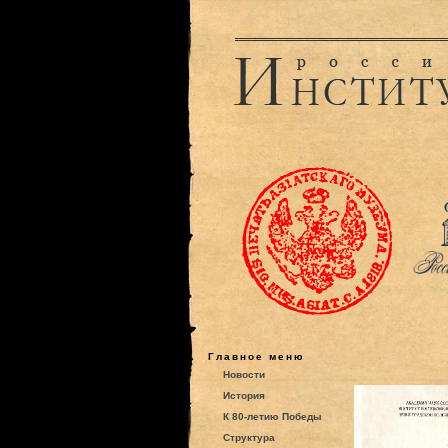
Главное меню
Новости
История
К 80-летию Победы
Структура