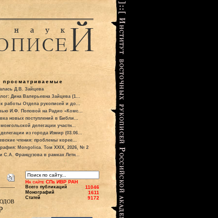
о просматриваемые
алась Д.В. Зайцева
лог: Дина Валерьевна Зайцева (1...
к работы Отдела рукописей и до...
вью И.Ф. Поповой на Радио «Комс...
вка новых поступлений в Библи...
 монгольской делегации участн...
делегации из города Измир (03.06...
евские чтения: проблемы корее...
рафия: Mongolica. Том XXIX, 2026, № 2
и С.А. Французова в рамках Летн...
На сайте СПб ИВР РАН
Всего публикаций
11046
Монографий
1611
Статей
9172
одов
Р