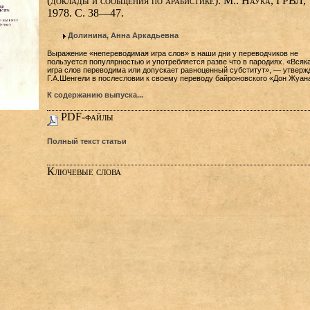
(доклады и сообщения по арабистике). М.: Наука, ГРВЛ,
1978. С. 38—47.
Долинина, Анна Аркадьевна
Выражение «непереводимая игра слов» в наши дни у переводчиков не
пользуется популярностью и употребляется разве что в пародиях. «Всяк
игра слов переводима или допускает равноценный субститут», — утверж
Г.А.Шенгели в послесловии к своему переводу байроновского «Дон Жуана
К содержанию выпуска...
PDF-файлы
Полный текст статьи
Ключевые слова