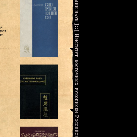
ая
дает
»...