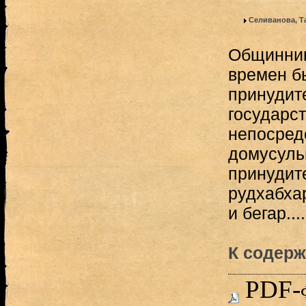
Селиванова, Т
Общинник
времен б
принудит
государст
непосред
домусуль
принудит
рудхабхар
и бегар....
К содерж
PDF-