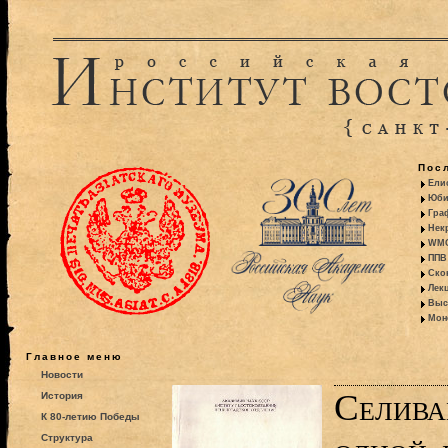
Пос
Ели
Юби
Гра
Некр
WMO:
ППВ 
Ско
Лекц
Выс
Моно
Главное меню
Новости
Селива
История
К 80-летию Победы
Структура