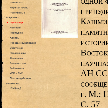
одной 
Personalia
принуди
Научная жизнь
Рукописные
сокровища
Кашмир
Публикации
Лекторий
памятн
Периодика
Архивы
истори
Работа с рукописями
Экскурсии
Восток
Продажа книг
Спонсорам
научна
Аспирантура
Библиотека
АН ССС
ИВР в СМИ
Противодействие
сообще
коррупции
IOM (eng)
г. М.: 
С. 57—