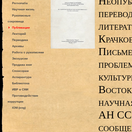
Неопуб
Personalia
перевод
Научная жизнь
Рукописные
сокровища
литерат
Публикации
Лекторий
Крачков
Периодика
Архивы
Письме
Работа с рукописями
Экскурсии
пробле
Продажа книг
Спонсорам
культу
Аспирантура
Библиотека
Восток
ИВР в СМИ
Противодействие
научна
коррупции
IOM (eng)
АН ССС
сообще