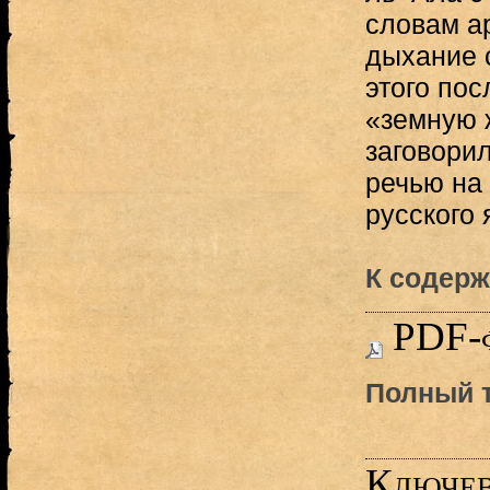
словам а
дыхание 
этого пос
«земную ж
заговори
речью на
русского 
К содерж
PDF-
Полный т
Ключев