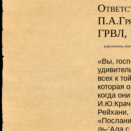
Ответс
П.А.Гр
ГРВЛ, 
Долинина, Анн
«Вы, гос
удивител
всех к то
которая о
когда они
И.Ю.Крач
Рейхани, 
«Послани
ль-‛Ала с