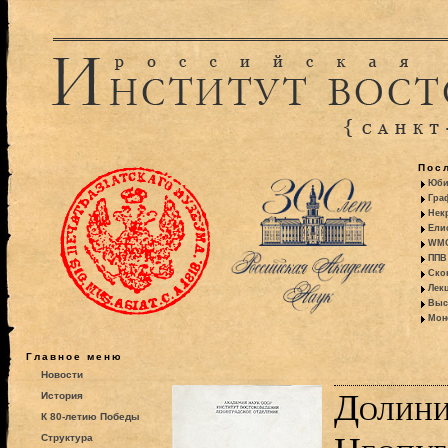
Пос
Юби
Гра
Некр
Ели
WMO:
ППВ 
Ско
Лекц
Выс
Моно
Главное меню
Новости
Долини
История
К 80-летию Победы
Структура