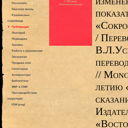
измене
Personalia
показа
Научная жизнь
Рукописные
сокровища
«Сокро
Публикации
Лекторий
/ Перев
Периодика
Архивы
В.Л.Ус
Работа с рукописями
Экскурсии
перево
Продажа книг
Спонсорам
// Mong
Аспирантура
Библиотека
летию 
ИВР в СМИ
Противодействие
сказан
коррупции
IOM (eng)
Издате
«Восто