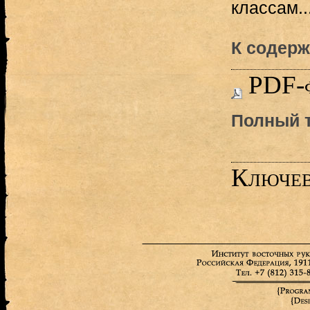
классам..
К содерж
PDF-
Полный т
Ключев