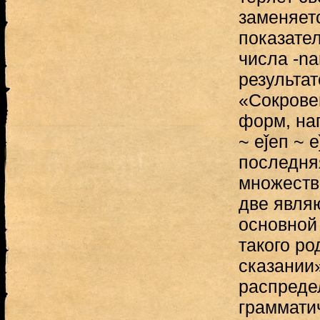
заменяетс
показате
числа -nar/
результа
«Сокрове
форм, на
~ еǰeп ~ 
последня
множеств
две явля
основной
такого р
сказании»
распреде
граммати