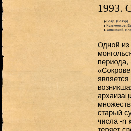
1993. 
Баяр, (Баяэр)
Кузьменков, Е
Успенский, Вл
Одной из
монгольск
периода, 
«Сокрове
является 
возникша
архаизац
множестве
старый с
числа -n 
теряет св