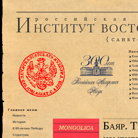
Пос
Ели
Юби
Гра
Некр
WMO:
ППВ 
Ско
Лекц
Выс
Моно
Главное меню
Новости
Баяр. 
История
К 80-летию Победы
Структура