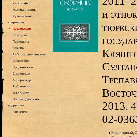
2011–2
Personalia
и этно
Научная жизнь
Рукописные
сокровища
тюркск
Публикации
Лекторий
государ
Периодика
Архивы
Кляштор
Работа с рукописями
Экскурсии
Султан
Продажа книг
Спонсорам
Трепав
Аспирантура
Библиотека
Восточ
ИВР в СМИ
Противодействие
2013. 4
коррупции
IOM (eng)
02-0365
Кляшторный, С