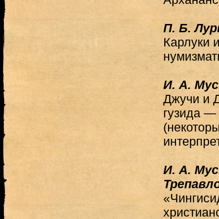
П. Б. Лур
Карлуки и
нумизмат
И. А. Му
Джучи и 
гузида —
(некотор
интерпре
И. А. Му
Трепавл
«Чингиси
христиан