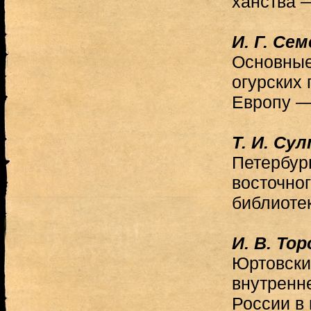
ханства 
И. Г. Се
Основные
огурских
Европу —
Т. И. Су
Петербург
восточно
библиоте
И. В. То
Юртовски
внутренн
России в 