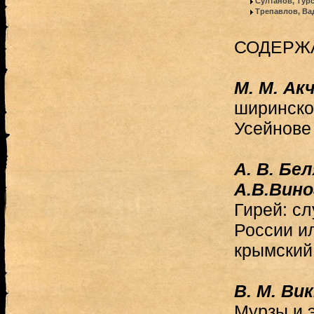
Султанов, Тур
Трепавлов, Ва
СОДЕРЖ
М. М. Ак
ширинско
Усейнове
А. В. Бе
А.В.Вино
Гирей: с
России и
крымский
В. М. Ви
Мурзы и 