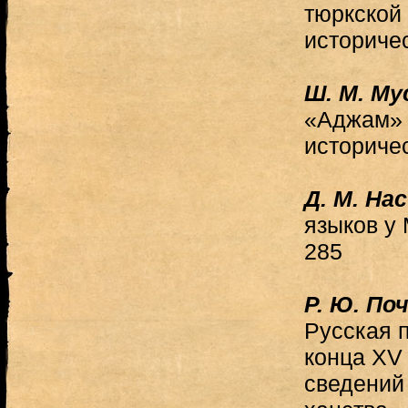
тюркской
историче
Ш. М. М
«Аджам» 
историче
Д. М. На
языков у
285
Р. Ю. По
Русская 
конца XV 
сведений