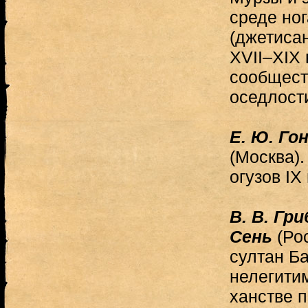
среде но
(джетисан
XVII–XIX 
сообщест
оседлост
Е. Ю. Го
(Москва)
огузов IX
В. В. Гр
Сень
(Рос
султан Б
нелегити
ханстве п