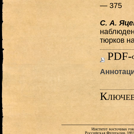
— 375
С. А. Яц
наблюден
тюрков н
PDF-
Аннотац
Ключев