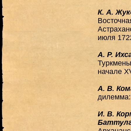
К. А. Жу
Восточная
Астрахан
июля 1722
А. Р. Ихс
Туркмены
начале XV
А. В. Ко
дилемма:
И. В. Ко
Баттул
Архананс