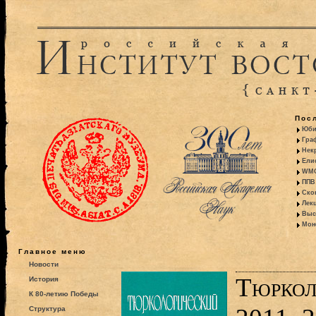
Пос
Юби
Гра
Некр
Ели
WMO:
ППВ 
Ско
Лекц
Выс
Моно
Главное меню
Новости
Тюркол
История
К 80-летию Победы
Структура