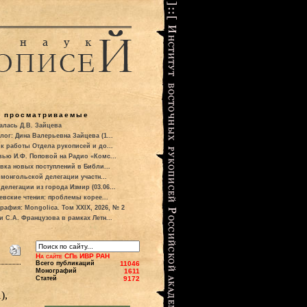
о просматриваемые
алась Д.В. Зайцева
лог: Дина Валерьевна Зайцева (1...
к работы Отдела рукописей и до...
вью И.Ф. Поповой на Радио «Комс...
вка новых поступлений в Библи...
 монгольской делегации участн...
делегации из города Измир (03.06...
евские чтения: проблемы корее...
рафия: Mongolica. Том XXIX, 2026, № 2
и С.А. Французова в рамках Летн...
На сайте СПб ИВР РАН
Всего публикаций
11046
Монографий
1611
Статей
9172
),