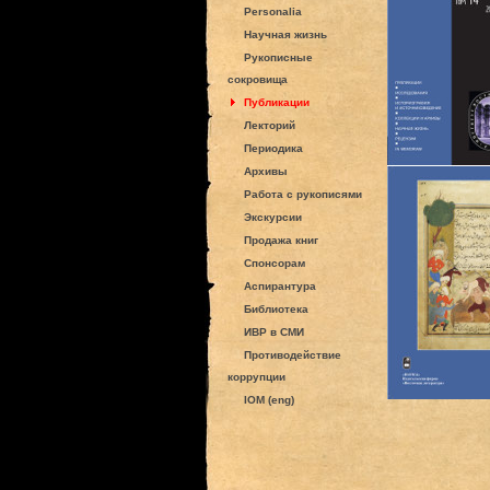
Personalia
Научная жизнь
Рукописные
сокровища
Публикации
Лекторий
Периодика
Архивы
Работа с рукописями
Экскурсии
Продажа книг
Спонсорам
Аспирантура
Библиотека
ИВР в СМИ
Противодействие
коррупции
IOM (eng)