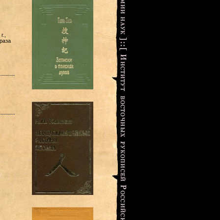
г.,
 раза