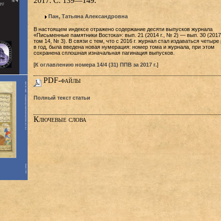
2017. С. 139—149.
Пан, Татьяна Александровна
В настоящем индексе отражено содержание десяти выпусков журнала
«Письменные памятники Востока»: вып. 21 (2014 г., № 2) — вып. 30 (2017 
том 14, № 3). В связи с тем, что с 2016 г. журнал стал издаваться четыре
в год, была введена новая нумерация: номер тома и журнала, при этом
сохранена сплошная изначальная пагинация выпусков.
[
К оглавлению номера 14/4 (31) ППВ за 2017 г.
]
PDF-файлы
Полный текст статьи
Ключевые слова