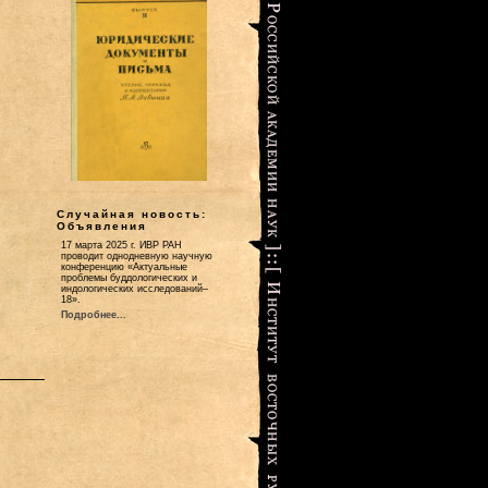
Случайная новость:
Объявления
17 марта 2025 г. ИВР РАН
проводит однодневную научную
конференцию «Актуальные
проблемы буддологических и
индологических исследований–
18».
Подробнее...