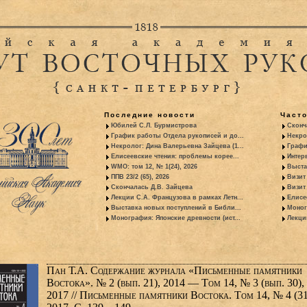
Последние новости
Част
Юбилей С.Л. Бурмистрова
Сконч
График работы Отдела рукописей и до...
Некро
Некролог: Дина Валерьевна Зайцева (1...
Графи
Елисеевские чтения: проблемы корее...
Интер
WMO: том 12, № 1(24), 2026
Выста
ППВ 23/2 (65), 2026
Визит
Скончалась Д.В. Зайцева
Визит 
Лекции С.А. Французова в рамках Летн...
Елисе
Выставка новых поступлений в Библи...
Моног
Монография: Японские древности (ист...
Лекци
Пан Т.А. Содержание журнала «Письменные памятники
Востока». № 2 (вып. 21), 2014 — Том 14, № 3 (вып. 30),
2017 // Письменные памятники Востока. Том 14, № 4 (31