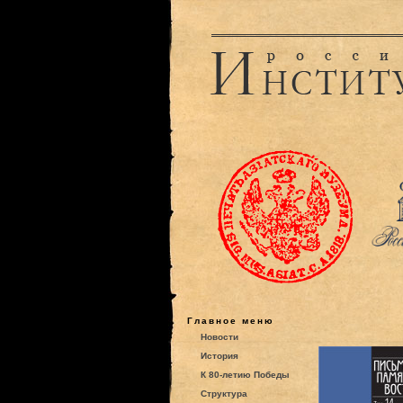
Главное меню
Новости
История
К 80-летию Победы
Структура