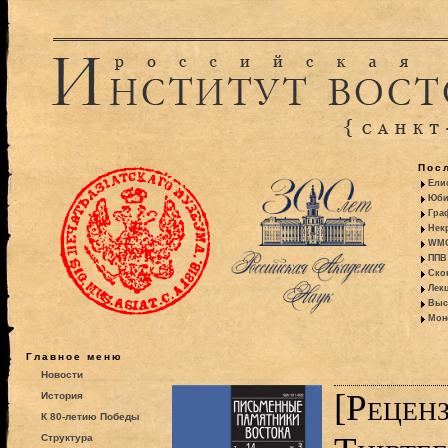
Пос
Ели
Юби
Гра
Некр
WMO:
ППВ 
Ско
Лекц
Выс
Моно
Главное меню
Новости
[Реценз
История
К 80-летию Победы
Структура