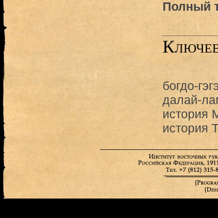
Полный т
Ключев
богдо-гэг
далай-л
история 
история 