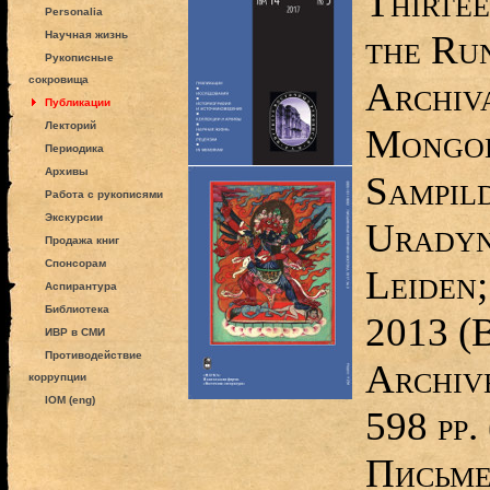
Thirte
Personalia
the Ru
Научная жизнь
Рукописные
сокровища
Archiv
Публикации
Лекторий
Mongoli
Периодика
Архивы
Sampil
Работа с рукописями
Экскурсии
Uradyn
Продажа книг
Спонсорам
Leiden;
Аспирантура
Библиотека
2013 (B
ИВР в СМИ
Противодействие
Archiv
коррупции
IOM (eng)
598 pp.
Письме