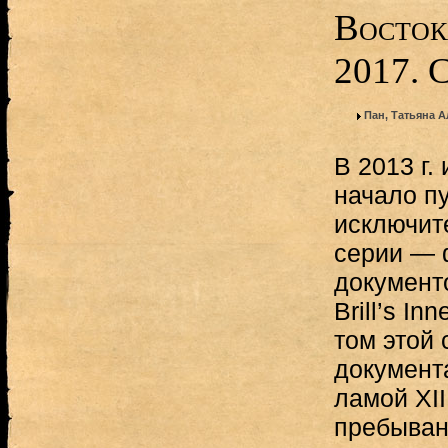
Восток
2017. 
Пан, Татьяна 
В 2013 г. 
начало п
исключит
серии — 
документо
Brill’s In
том этой
документ
ламой XI
пребыван