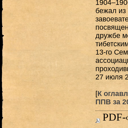
1904–1906
бежал из 
завоевате
посвящен
дружбе м
тибетски
13-го Се
ассоциац
проходив
27 июля 20
[
К оглавл
ППВ за 20
PDF-