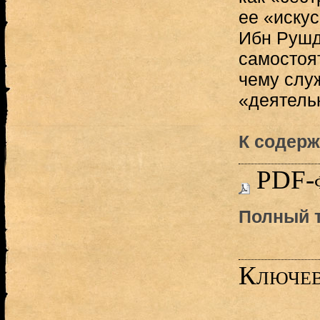
ее «искус
Ибн Рушд
самостоя
чему служ
«деятельн
К содерж
PDF-
Полный т
Ключев