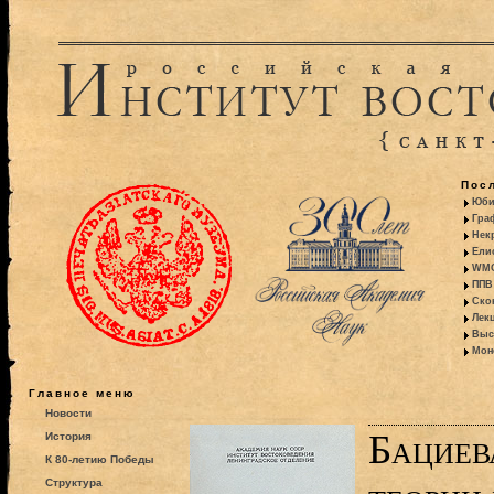
Пос
Юби
Гра
Некр
Ели
WMO:
ППВ 
Ско
Лекц
Выс
Моно
Главное меню
Новости
Бациев
История
К 80-летию Победы
Структура