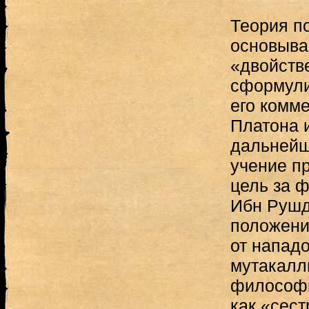
Теория п
основыва
«двойств
сформули
его комм
Платона 
дальнейш
учение пр
цель за 
Ибн Рушд
положен
от нападо
мутакалл
философи
как «сест