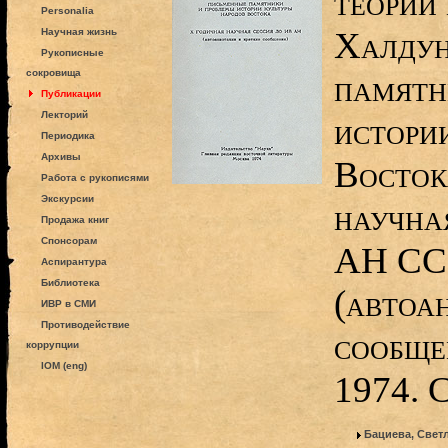
теории
Personalia
Халдун
Научная жизнь
Рукописные
сокровища
памятн
Публикации
Лекторий
истори
Периодика
Архивы
Восток
Работа с рукописями
Экскурсии
научна
Продажа книг
Спонсорам
АН СС
Аспирантура
Библиотека
(автоа
ИВР в СМИ
Противодействие
сообще
коррупции
IOM (eng)
1974. 
Бациева, Свет