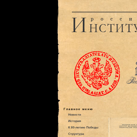
Главное меню
Новости
История
К 80-летию Победы
Структура