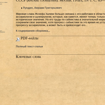
СССР (краткие сообщения). Москва: ГРВЛ, 1971. С. 63—
Лундин, Авраам Григорьевич
Мировая слава Жозефа Халеви больше связана с его работами в област
ассириологии и шумерологии, которые, как кажется, имеют теперь только
историческое значение. Но его труды по сабеистике в значительной мере
сохранили свое значение, хотя прогресс сабеистики за это время не уст
прогрессу ассириологии, а может быть и превосходит его...
К содержанию сборника...
PDF-файлы
Полный текст статьи
Ключевые слова