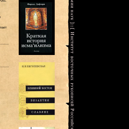
66.
и
упает