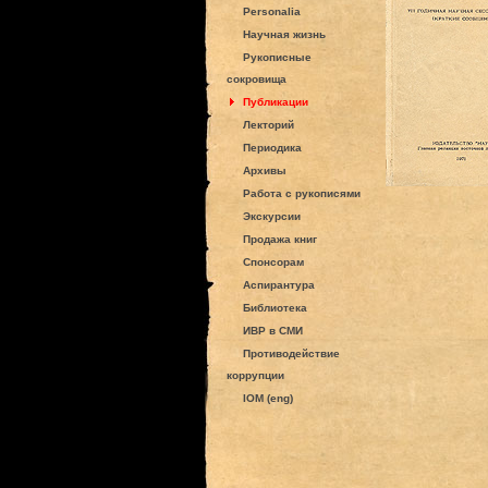
Personalia
Научная жизнь
Рукописные
сокровища
Публикации
Лекторий
Периодика
Архивы
Работа с рукописями
Экскурсии
Продажа книг
Спонсорам
Аспирантура
Библиотека
ИВР в СМИ
Противодействие
коррупции
IOM (eng)