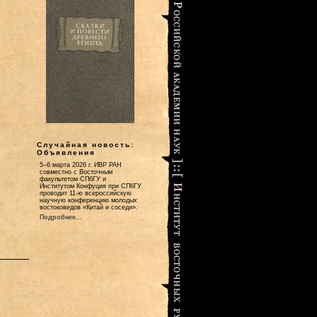
Случайная новость:
Объявления
5–6 марта 2026 г. ИВР РАН
совместно с Восточным
факультетом СПбГУ и
Институтом Конфуция при СПбГУ
проводит 11-ю всероссийскую
научную конференцию молодых
востоковедов «Китай и соседи».
Подробнее...