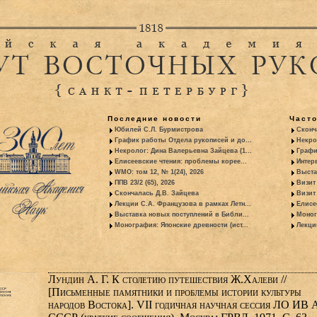
Последние новости
Част
Юбилей С.Л. Бурмистрова
Сконч
График работы Отдела рукописей и до...
Некро
Некролог: Дина Валерьевна Зайцева (1...
Графи
Елисеевские чтения: проблемы корее...
Интер
WMO: том 12, № 1(24), 2026
Выста
ППВ 23/2 (65), 2026
Визит
Скончалась Д.В. Зайцева
Визит 
Лекции С.А. Французова в рамках Летн...
Елисе
Выставка новых поступлений в Библи...
Моног
Монография: Японские древности (ист...
Лекци
Лундин А. Г. К столетию путешествия Ж.Халеви //
[Письменные памятники и проблемы истории культуры
народов Востока]. VII годичная научная сессия ЛО ИВ