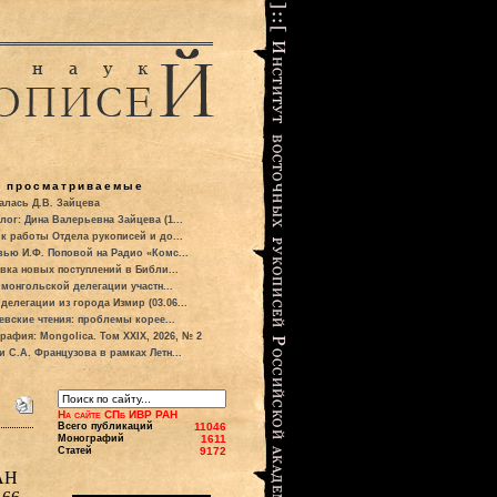
о просматриваемые
алась Д.В. Зайцева
лог: Дина Валерьевна Зайцева (1...
к работы Отдела рукописей и до...
вью И.Ф. Поповой на Радио «Комс...
вка новых поступлений в Библи...
 монгольской делегации участн...
делегации из города Измир (03.06...
евские чтения: проблемы корее...
рафия: Mongolica. Том XXIX, 2026, № 2
и С.А. Французова в рамках Летн...
На сайте СПб ИВР РАН
Всего публикаций
11046
Монографий
1611
Статей
9172
 АН